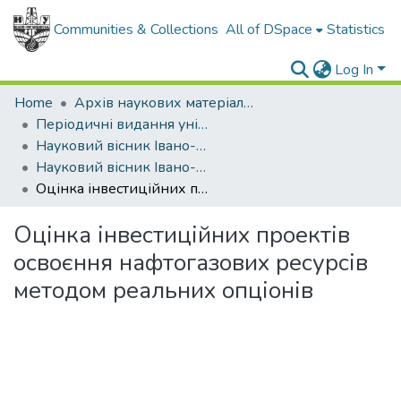
Communities & Collections
All of DSpace
Statistics
Log In
Home
Архів наукових матеріалів
Періодичні видання університету
Науковий вісник Івано-Франківського національного технічного університету нафти і газу
Науковий вісник Івано-Франківського національного технічного університету нафти і газу - 2007 - №2
Оцінка інвестиційних проектів освоєння нафтогазових ресурсів методом реальних опціонів
Оцінка інвестиційних проектів
освоєння нафтогазових ресурсів
методом реальних опціонів