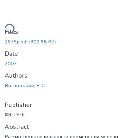
ding...
Files
1679p.pdf
(302.98 KB)
Date
2007
Authors
Витвицький, Я. С.
Publisher
ІФНТУНГ
Abstract
Рассмотрены возможности применения модели