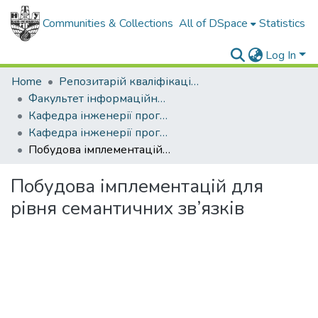
Communities & Collections
All of DSpace
Statistics
Log In
Home
Репозитарій кваліфікаційних робіт здобувачів вищої освіти
Факультет інформаційних технологій
Кафедра інженерії програмного забезпечення
Кафедра інженерії програмного забезпечення (рівень бакалавр)
Побудова імплементацій для рівня семантичних зв’язків
Побудова імплементацій для
рівня семантичних зв’язків