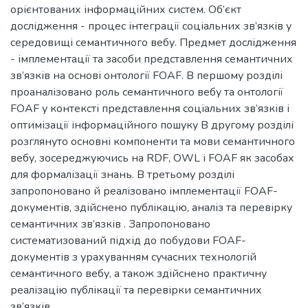
орієнтованих інформаційних систем. Об’єкт
дослідження - процес інтеграції соціальних зв’язків у
середовищі семантичного вебу. Предмет дослідження
- імплементації та засоби представлення семантичних
зв’язків на основі онтології FOAF. В першому розділі
проаналізовано роль семантичного вебу та онтології
FOAF у контексті представлення соціальних зв’язків і
оптимізації інформаційного пошуку В другому розділі
розглянуто основні компоненти та мови семантичного
вебу, зосереджуючись на RDF, OWL і FOAF як засобах
для формалізації знань. В третьому розділі
запропоновано й реалізовано імплементації FOAF-
документів, здійснено публікацію, аналіз та перевірку
семантичних зв’язків . Запропоновано
систематизований підхід до побудови FOAF-
документів з урахуванням сучасних технологій
семантичного вебу, а також здійснено практичну
реалізацію публікації та перевірки семантичних
зв’язків.