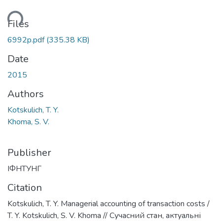
ading...
Files
6992p.pdf
(335.38 KB)
Date
2015
Authors
Kotskulich, T. Y.
Khoma, S. V.
Publisher
ІФНТУНГ
Citation
Kotskulich, T. Y. Managerial accounting of transaction costs /
T. Y. Kotskulich, S. V. Khoma // Сучасний стан, актуальні