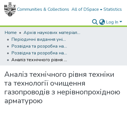
Communities & Collections
All of DSpace
Statistics
Log In
Home
Архів наукових матеріалів
Періодичні видання університету
Розвідка та розробка нафтових і газових родовищ
Розвідка та розробка нафтових і газових родовищ - 2002 - №3
Аналіз технічного рівня техніки та технології очищення газопроводів з нерівнопрохідною арматурою
Аналіз технічного рівня техніки
та технології очищення
газопроводів з нерівнопрохідною
арматурою