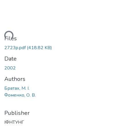
ding...
Files
2723p.pdf
(418.82 KB)
Date
2002
Authors
Братах, М. І.
Фоменко, О. В.
Publisher
ІФНТУНГ