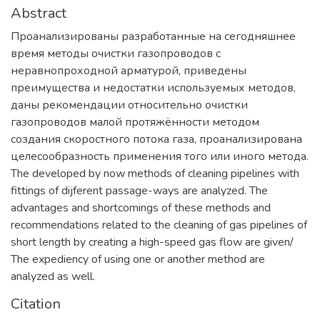
Abstract
Проанализированы разработанные на сегодняшнее
время методы очистки газопроводов с
неравнопроходной арматурой, приведены
преимущества и недостатки используемых методов,
даны рекомендации относительно очистки
газопроводов малой протяжённости методом
создания скоростного потока газа, проанализирована
целесообразность применения того или иного метода.
The developed by now methods of cleaning pipelines with
fittings of dijferent passage-ways are analyzed. The
advantages and shortcomings of these methods and
recommendations related to the cleaning of gas pipelines of
short length by creating a high-speed gas flow are given/
The expediency of using one or another method are
analyzed as well.
Citation