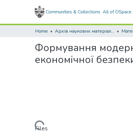
Communities & Collections
All of DSpace
Home
Архів наукових матеріалів
Мате
Формування модерн
економічної безпек
Loading...
Files