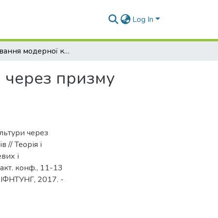
Log In
Формування модерної корпоративної культури через призму економічної безпеки
 через призму
льтури через
 // Теорія і
вих і
акт. конф., 11-13
: ІФНТУНГ, 2017. -