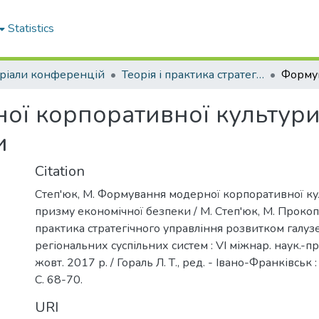
Statistics
ріали конференцій
Теорія і практика стратегічного управління розвитком галузевих і регіональних суспільних систем
ої корпоративної культури
и
Citation
Степ'юк, М. Формування модерної корпоративної ку
призму економічної безпеки / М. Степ'юк, М. Прокопів
практика стратегічного управління розвитком галузе
регіональних суспільних систем : VI міжнар. наук.-пр
жовт. 2017 р. / Гораль Л. Т., ред. - Івано-Франківськ 
С. 68-70.
URI