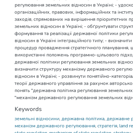
регулювання земельних відносин в Україні; - удоск
організаційних, правових, інформаційних та інстит
заходів, спрямованих на вирішення пріоритетних п
земельних відносин в Україні; - обґрунтувати струк
формування та реалізації державної політики регу
відносин в Україні інтеграційного типу; - визначити с
процедур провадження стратегічного планування, щ
використанні положень програмно-цільового підх
державної політики регулювання земельних відносин
визначити структуру механізму державного регул
відносин в Україні; - розвинути понятійно-категорі
теорії державного управління за рахунок авторсько
понять "державна політика регулювання земельних 
"механізм державного регулювання земельних відн
Keywords
земельні відносини
,
державна політика
,
державне 
механізм державного регулювання
,
стратегія
,
land r