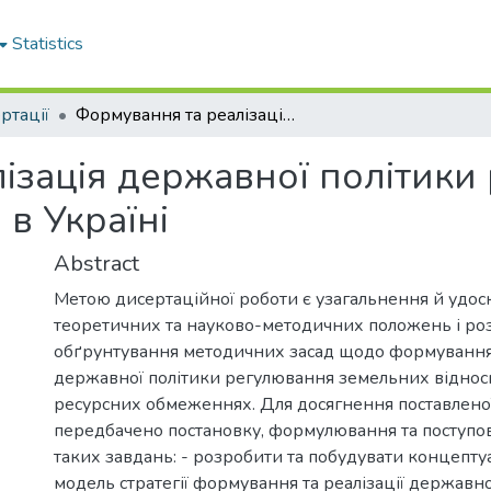
Statistics
ртації
Формування та реалізація державної політики регулювання земельних відносин в Україні
ізація державної політики
в Україні
Abstract
Метою дисертаційної роботи є узагальнення й удо
теоретичних та науково-методичних положень і ро
обґрунтування методичних засад щодо формування 
державної політики регулювання земельних відноси
ресурсних обмеженнях. Для досягнення поставленої
передбачено постановку, формулювання та поступо
таких завдань: - розробити та побудувати концепту
модель стратегії формування та реалізації державно