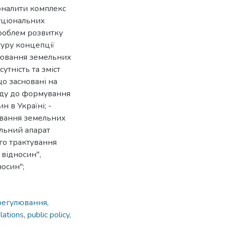
оналити комплекс
уціональних
роблем розвитку
туру концепції
лювання земельних
утність та зміст
о засновані на
оду до формування
 в Україні; -
ювання земельних
альний апарат
го трактування
відносин",
осин";
регулювання
,
elations
,
public policy
,