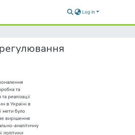
Log In
 регулювання
сконалення
зробка та
та реалізації
н в Україні в
 мети було
ве вирішення
ально-аналітичну
ї політики