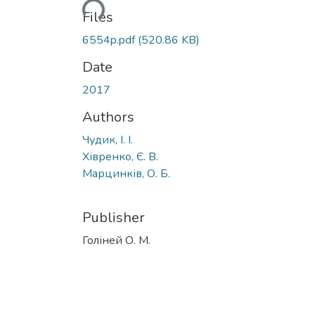
Loading...
Files
6554p.pdf
(520.86 KB)
Date
2017
Authors
Чудик, І. І.
Хівренко, Є. В.
Марцинків, О. Б.
Publisher
Голіней О. М.