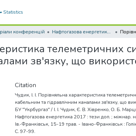
Statistics
ріали конференцій
Нафтогазова енергетика - 2017
еристика телеметричних с
алами зв'язку, що викорис
Citation
Чудик, І. І. Порівняльна характеристика телеметрич
кабельним та гідравлічним каналами зв'язку, що ви
БУ "Укрбургаз" / І. І. Чудик, Є. В. Хівренко, О. Б. Марц
Нафтогазова енергетика 2017 : тези доп. ; міжнар. на
Ів.-Франківськ, 15-19 трав. - Івано-Франківськ : Голін
С. 97-99.