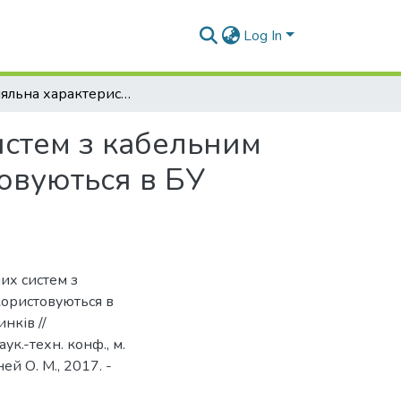
Log In
Порівняльна характеристика телеметричних систем з кабельним та гідравлічним каналами зв'язку, що використовуються в БУ "Укрбургаз"
истем з кабельним
товуються в БУ
них систем з
користовуються в
инків //
ук.-техн. конф., м.
ей О. М., 2017. -