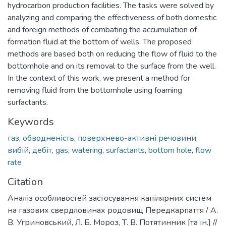
hydrocarbon production facilities. The tasks were solved by
analyzing and comparing the effectiveness of both domestic
and foreign methods of combating the accumulation of
formation fluid at the bottom of wells. The proposed
methods are based both on reducing the flow of fluid to the
bottomhole and on its removal to the surface from the well.
In the context of this work, we present a method for
removing fluid from the bottomhole using foaming
surfactants.
Keywords
газ
,
обводненість
,
поверхнево-активні речовини
,
вибій
,
дебіт
,
gas
,
watering
,
surfactants
,
bottom hole
,
flow
rate
Citation
Аналіз особливостей застосування капілярних систем
на газових свердловинах родовищ Передкарпаття / А.
В. Угриновський, Л. Б. Мороз, Т. В. Потятинник [та ін.] //