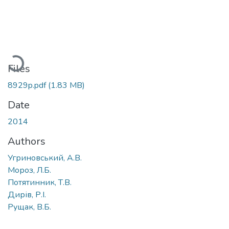
Loading...
Files
8929p.pdf
(1.83 MB)
Date
2014
Authors
Угриновський, А.В.
Мороз, Л.Б.
Потятинник, Т.В.
Дирів, Р.І.
Рущак, В.Б.