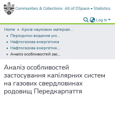
Communities & Collections
All of DSpace
Statistics
Log In
Home
Архів наукових матеріалів
Періодичні видання університету
Нафтогазова енергетика
Нафтогазова енергетика - 2024 - № 1.
Аналіз особливостей застосування капілярних систем на газових свердловинах родовищ Передкарпаття
Аналіз особливостей
застосування капілярних систем
на газових свердловинах
родовищ Передкарпаття