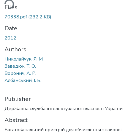
ding...
Files
70338.pdf
(232.2 KB)
Date
2012
Authors
Николайчук, Я. М.
Заведюк, Т. О.
Воронич, А. Р.
Албанський, І. Б.
Publisher
Державна служба інтелектуальної власності України
Abstract
Багатоканальний пристрій для обчислення знакової