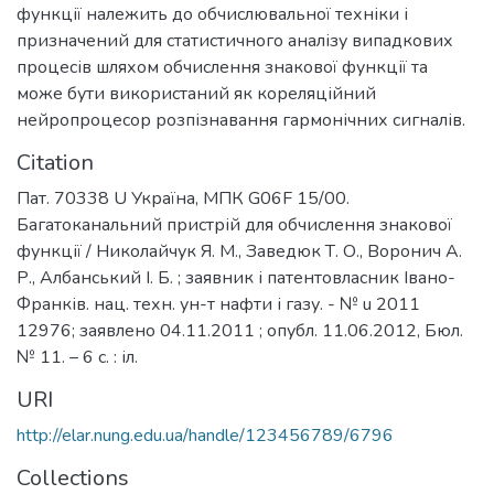
функції належить до обчислювальної техніки і
призначений для статистичного аналізу випадкових
процесів шляхом обчислення знакової функції та
може бути використаний як кореляційний
нейропроцесор розпізнавання гармонічних сигналів.
Citation
Пат. 70338 U Україна, МПК G06F 15/00.
Багатоканальний пристрій для обчислення знакової
функції / Николайчук Я. М., Заведюк Т. О., Воронич А.
Р., Албанський І. Б. ; заявник і патентовласник Івано-
Франків. нац. техн. ун-т нафти і газу. - № u 2011
12976; заявлено 04.11.2011 ; опубл. 11.06.2012, Бюл.
№ 11. – 6 с. : іл.
URI
http://elar.nung.edu.ua/handle/123456789/6796
Collections