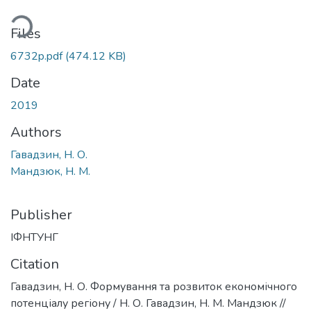
ding...
Files
6732p.pdf
(474.12 KB)
Date
2019
Authors
Гавадзин, Н. О.
Мандзюк, Н. М.
Publisher
ІФНТУНГ
Citation
Гавадзин, Н. О. Формування та розвиток економічного
потенціалу регіону / Н. О. Гавадзин, Н. М. Мандзюк //