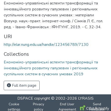
Економіко-управлінські аспекти трансформації та
інноваційного розвитку галузевих і регіональних
суспільних систем в сучасних умовах : матеріали
Всеукр. наук.-практ. інтернет-конф. / Сімків Л. Є., гол.
ред. - Івано-Франківськ : ІФНТУНГ, 2019. - С. 32-34.
URI
http://elar.nung.edu.ua/handle/123456789/7130
Collections
Економіко-управлінські аспекти трансформації та
інноваційного розвитку галузевих і регіональних
суспільних систем в сучасних умовах 2019
Full item page
DSPACE
copyright © 2002-2026
LYRASIS
Cookie
Privacy
End User
Send
COAR Notify
settings
policy
Agreement
Feedback