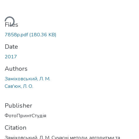
ding...
Files
7858p.pdf
(180.36 KB)
Date
2017
Authors
Заміховський, Л. М.
Сав'юк, Л. О.
Publisher
ФотоПринтСтудія
Citation
Заміховський, Л. М. Сучасні методи, алгоритми та