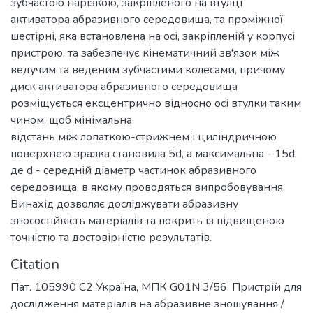
зубчастою нарізкою, закріпленого на втулці
активатора абразивного середовища, та проміжної
шестірні, яка встановлена на осі, закріпленій у корпусі
пристрою, та забезпечує кінематичний зв'язок між
ведучим та веденим зубчастими колесами, причому
диск активатора абразивного середовища
розміщується ексцентрично відносно осі втулки таким
чином, щоб мінімальна
відстань між лопаткою-стрижнем і циліндричною
поверхнею зразка становила 5d, а максимальна - 15d,
де d - середній діаметр частинок абразивного
середовища, в якому проводяться випробовування.
Винахід дозволяє досліджувати абразивну
зносостійкість матеріалів та покрить із підвищеною
точністю та достовірністю результатів.
Citation
Пат. 105990 С2 Україна, МПК G01N 3/56. Пристрій для
дослідження матеріалів на абразивне зношування /