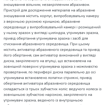
зношування вільним, незакріпленим абразивом.
Пристрій для дослідження матеріалів на абразивне
зношування містить корпус, випробовувальну камеру
з верхньою рухомою кришкою, абразивне
середовище у випробовувальній камері і розміщений
у ньому зразок у вигляді циліндра, утримувач зразка,
привід обертання утримувача зразка і засіб для
стискання абразивного середовища. При цьому
містить активатор абразивного середовища та привід
його обертання, сам активатор виконаний у вигляді
диска, закріпленого на втулці, що встановлена на
зовнішній поверхні утримувача зразка з можливістю
провертання, по периферії диска паралельно до осі
утримувача встановлено лопатки-стрижні, привід
обертання активатора абразивного середовища
складається із трьох зубчастих коліс: ведучого колеса із
зовнішньою зубчастою нарізкою, закріпленого на
утримувачі зразка, веденого із внутрішньою