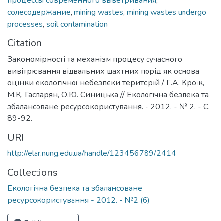
процессы современного выветривания
,
солесодержание
,
mining wastes
,
mining wastes undergo
processes
,
soil contamination
Citation
Закономірності та механізм процесу сучасного
вивітрювання відвальних шахтних порід як основа
оцінки екологічної небезпеки територій / Г.А. Кроїк,
М.К. Гаспарян, О.Ю. Синицька // Екологічна безпека та
збалансоване ресурсокористування. - 2012. - № 2. - С.
89-92.
URI
http://elar.nung.edu.ua/handle/123456789/2414
Collections
Екологічна безпека та збалансоване
ресурсокористування - 2012. - №2 (6)