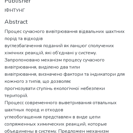
Publisher
ІФНТУНГ
Abstract
Процес сучасного вивітрювання відвальних шахтних
порід та відходів
вуглезбагачення поданий як ланцюг сполучених
хімічних реакцій, які об‘єднані у систему.
Запропоновано механізм процесу сучасного
вивітрювання, виділено два типи
вивітрювання, визначено фактори та індикатори для
кожного з типів, що дозволяє
прогнозувати ступінь екологічної небезпеки
територій.
Процесс современного выветривания отвальных
шахтных пород и отходов
углеобогащения представлен в виде цепи
сопряженных химических реакций, которые
объединены в систему. Предложен механизм