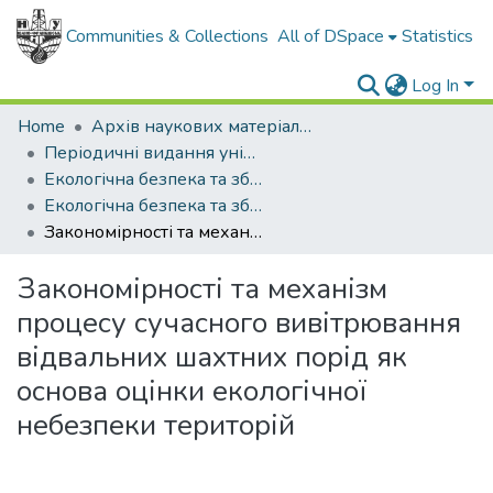
Communities & Collections
All of DSpace
Statistics
Log In
Home
Архів наукових матеріалів
Періодичні видання університету
Екологічна безпека та збалансоване ресурсокористування
Екологічна безпека та збалансоване ресурсокористування - 2012. - №2 (6)
Закономірності та механізм процесу сучасного вивітрювання відвальних шахтних порід як основа оцінки екологічної небезпеки територій
Закономірності та механізм
процесу сучасного вивітрювання
відвальних шахтних порід як
основа оцінки екологічної
небезпеки територій