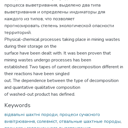
процесса выветривания, выделено два типа
выветривания и определены индикаторы для
каждого из типов, что позволяет
прогнозировать степень экологической опасности
территорий.
Physical-chemical processes taking place in mining wastes
during their storage on the
surface have been dealt with. It was been proven that
mining wastes undergo processes has been
established. Two tapes of current decomposition different in
their reactions have been singled
out. The dependence between the type of decomposition
and quantative qualitative composition
of washed-out product has defined.
Keywords
відвальні шахтні породи
,
процеси сучасного
вивітрювання
,
солевміст
,
отвальные шахтные породы
,