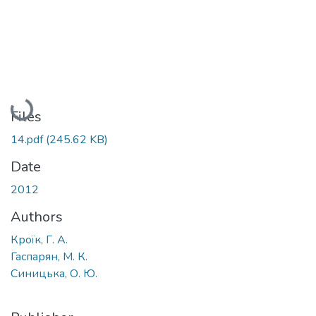
Loading...
Files
14.pdf
(245.62 KB)
Date
2012
Authors
Кроїк, Г. А.
Гаспарян, М. К.
Синицька, О. Ю.