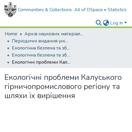
Communities & Collections
All of DSpace
Statistics
Log In
Home
Архів наукових матеріалів
Періодичні видання університету
Екологічна безпека та збалансоване ресурсокористування
Екологічна безпека та збалансоване ресурсокористування - 2010. - №1 (1)
Екологічні проблеми Калуського гірничопромислового регіону та шляхи їх вирішення
Екологічні проблеми Калуського
гірничопромислового регіону та
шляхи їх вирішення