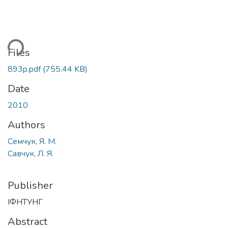
ding...
Files
893p.pdf
(755.44 KB)
Date
2010
Authors
Семчук, Я. М.
Савчук, Л. Я.
Publisher
ІФНТУНГ
Abstract