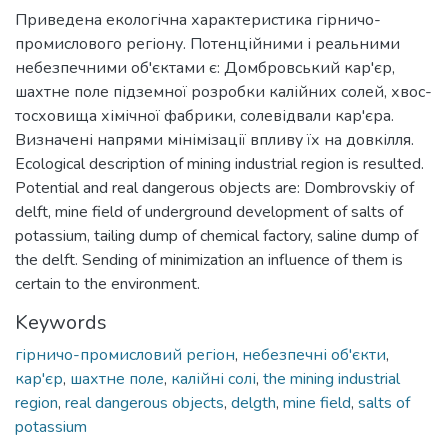
Приведена екологічна характеристика гірничо-
промислового регіону. Потенційними і реальними
небезпечними об'єктами є: Домбровський кар'єр,
шахтне поле підземної розробки калійних солей, хвос-
тосховища хімічної фабрики, солевідвали кар'єра.
Визначені напрями мінімізації впливу їх на довкілля.
Ecological description of mining industrial region is resulted.
Potential and real dangerous objects are: Dombrovskiy of
delft, mine field of underground development of salts of
potassium, tailing dump of chemical factory, saline dump of
the delft. Sending of minimization an influence of them is
certain to the environment.
Keywords
гірничо-промисловий регіон
,
небезпечні об'єкти
,
кар'єр
,
шахтне поле
,
калійні солі
,
the mining industrial
region
,
real dangerous objects
,
delgth
,
mine field
,
salts of
potassium