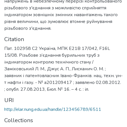
напружень в небезпечному перерізі контрольованого
різьбового з′єднання з можливістю сприйняття
індикатором зовнішніх змінних навантажень такого
рівня величини, що зумовлює втомне руйнування
різьбового з′єднання.
Citation
Пат. 102958 С2 Україна, МПК E21B 17/042, F16L
15/08. Різьбове з’єднання бурильних труб з
індикатором контролю технічного стану /
Заміховський Л. М., Джус А. П., Лисканич О. М. ;
заявник і патентовласник Івано-Франків. нац. техн. ун-
т нафти і газу. - № a201209417 ; заявлено 02.08.2012.
; опубл. 27.08.2013, Бюл. № 16. – 4 с. : іл.
URI
http://elar.nung.edu.ua/handle/123456789/6511
Collections