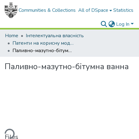
Communities & Collections
All of DSpace
Statistics
Log In
Home
Інтелектуальна власність
Патенти на корисну модель
Паливно-мазутно-бітумна ванна
Паливно-мазутно-бітумна ванна
ding...
Files