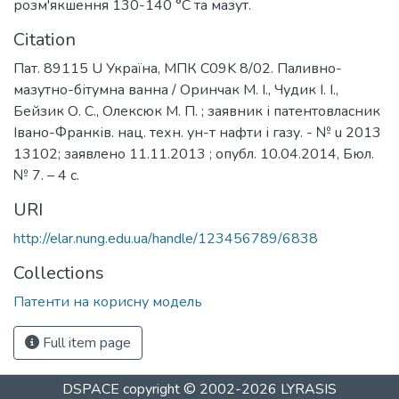
розм'якшення 130-140 °C та мазут.
Citation
Пат. 89115 U Україна, МПК C09K 8/02. Паливно-
мазутно-бітумна ванна / Оринчак М. І., Чудик І. І.,
Бейзик О. С., Олексюк М. П. ; заявник і патентовласник
Івано-Франків. нац. техн. ун-т нафти і газу. - № u 2013
13102; заявлено 11.11.2013 ; опубл. 10.04.2014, Бюл.
№ 7. – 4 с.
URI
http://elar.nung.edu.ua/handle/123456789/6838
Collections
Патенти на корисну модель
Full item page
DSPACE
copyright © 2002-2026
LYRASIS