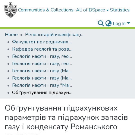
Communities & Collections
All of DSpace
Statistics
Log In
Home
Репозитарій кваліфікаційних робіт здобувачів вищої освіти
Факультет природничих наук
Кафедра геології та розвідки нафтових і газових родовищ
Геологія нафти і газу, геофізика, геоінформатика, інженерна геологія та гідрогеологія (рівень бакалавр)
Геологія нафти і газу, геофізика, геоінформатика, інженерна геологія та гідрогеологія (рівень бакалавр)
Геологія нафти і газу (Магістр), 2025
Геологія нафти і газу (Магістр), 2025
Геологія нафти і газу "Магістр", 2025
Обґрунтування підрахункових параметрів та підрахунок запасів газу і конденсату Романського родовища
Обґрунтування підрахункових
параметрів та підрахунок запасів
газу і конденсату Романського