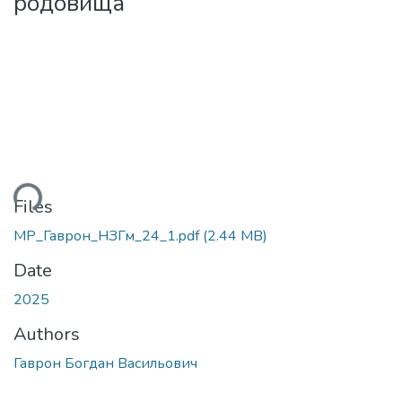
родовища
ding...
Files
МР_Гаврон_НЗГм_24_1.pdf
(2.44 MB)
Date
2025
Authors
Гаврон Богдан Васильович