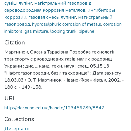
суміш
,
лупінг
,
магістральний газопровід
,
сероводородная коррозия металлов
,
ингибиторы
коррозии
,
газовая смесь
,
лупинг
,
магистральный
газопровод
,
hydrosulphuric corrosion of metals
,
corrosion
inhibitors
,
gas mixture
,
looping trunk
,
pipeline
Citation
Мартинюк, Оксана Тарасівна Розробка технології
транспорту сірководневих газів малих родовищ
України : дис. ... канд. техн. наук : спец. 05.15.13
"Нафтогазопроводи, бази та сховища" : Дата захисту
18.03.03 / О. Т. Мартинюк. - Івано-Франківськ, 2002. -
180 с. - 149-158.
URI
http://elar.nung.edu.ua/handle/123456789/8847
Collections
Дисертації