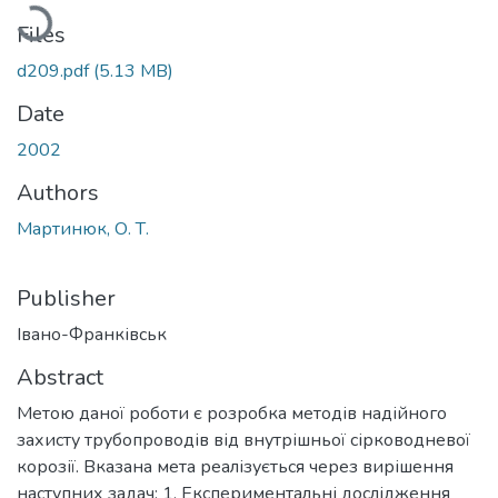
Loading...
Files
d209.pdf
(5.13 MB)
Date
2002
Authors
Мартинюк, О. Т.
Publisher
Івано-Франківськ
Abstract
Метою даної роботи є розробка методів надійного
захисту трубопроводів від внутрішньої сірководневої
корозії. Вказана мета реалізується через вирішення
наступних задач: 1. Експериментальні дослідження