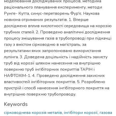
моделювання досліджуваних процесів, методика
раціонального планування експерименту, методи
Рунге- Кутта, синус-перетворень Фур'є. Наукова
новизна отриманих результатів. 1. Вперше
досліджено вплив кислотності середовища на корозію
трубних сталей. 2. Проведено аналітичні дослідження
процесу змішування газів в трубопроводі при підкачці
газу з вмістом сірководню в магістраль, за
результатами яких запропоновано використання
лупінга. 3. Доведена доцільність і надійність захисту
труб від корозії шляхом нанесення на внутрішню
поверхню труб інгібіторних покриттів ТАРІН і
НАФТОХІМ-1. 4. Проведено дослідження захисних
властивостей інгібіторних покриттів. 5. Розроблено
пристрій і спосіб нанесення інгібіторного покриття на
внутрішню поверхню трубопроводу.
Keywords
сірководнева корозія металів
,
інгібітори корозії
,
газова