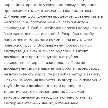
корозійних процесів у сірководневому середовищі
при високих тисках в залежності від кислотності.
2. Аналітичні дослідження процесу змішування газів в
магістралі при поступленні в неї газу з вмістом
сірководню. 3. Вибір інгібіторів корозії і дослідження
їхніх захисних властивостей. 4. Розробка способу
нанесення інгібіторного покриття на внутрішню
поверхню труб. 5. Впровадження розробки при
експлуатації Локачинського родовища. Об'єкт
дослідження: процес внутрішньотрубної
сірководневої корозії газопроводів. Предмет
дослідження: вплив параметрів роботи газопроводу
на інтенсивність корозії та розробка методів захисту
шляхом нанесення покриття на внутрішню поверхню
труб. Методи дослідження: при проведенні
теоретичних і експриментальних досліджень
використовувалися: метод статистичного аналізу
експериментальних даних, математичне