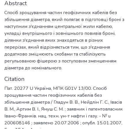
Abstract
Спосіб зрощування частин геофізичних кабелів без
збільшення діаметра, який полягає в підготовці броні з
наступним з'єднанням центральної жили кабелю,
укладці внутрішнього і зовнішнього повивів броні,
ділянки з'єднання яких знаходяться в різних
перерізах, який відрізняється тим, що з'єднання
додатково зміцнюють скобами та стабілізують
регульованою фішерою з поступовим зменшенням
діаметра до номінального.
Citation
Пат. 20277 U Україна, МПК G01V 13/00. Спосіб
зрощування частин геофізичних кабелів без
збільшення діаметра / Гладун В. В., Нейдлін Г. С., Івасів
В. М., Артим В. І., Януш С. М. ; заявник і патентовласник
Івано-Франків. нац. техн. ун-т нафти і газу. - № u
200608146 ; заявлено 20.07.2006 ; опубл. 15.01.2007,