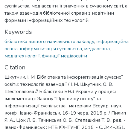
суспільства, медіаосвіти, її значення в сучасному світі, а
також взаємодія бібліотечної справи з новітніми
формами інформаційних технологій.
Keywords
бібліотека вищого навчального закладу
,
інформаційна
освіта
,
інформатизація суспільства
,
медіаосвіта
,
медіатехнології
,
функції медіаосвіти
Citation
Шкутник, І. М. Бібліотека та інформатизація сучасної
освіти: технологія взаємодії / І. М. Шкутник, О. В.
Шестопалова // Бібліотеки ВНЗ України у процесі
імплементації Закону "Про вищу освіту" та
інформатизації суспільства : матеріали Всеукр. наук.
конф., Івано-Франківськ, 16-19 черв. 2015 р. / Пилип
Я. А., Цок Л. В., Тачинська О. Б., Степашкіна Т. В., ред. -
Івано-Франківськ : НТБ ІФНТУНГ, 2015. - С. 344-351.