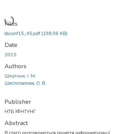
Loading...
Files
libconf15_45.pdf
(198.96 KB)
Date
2015
Authors
Шкутник, І. М.
Шестопалова, О. В.
Publisher
НТБ ІФНТУНГ
Abstract
В статті розглядаються поняття інформатизації