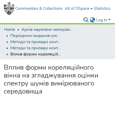
Communities & Collections
All of DSpace
Statistics
Log In
Home
Архів наукових матеріалів
Періодичні видання університету
Методи та прилади контролю якості
Методи та прилади контролю якості - 2004 - №12
Вплив форми кореляційного вікна на згладжування оцінки спектру шумів вимірюваного середовища
Вплив форми кореляційного
вікна на згладжування оцінки
спектру шумів вимірюваного
середовища