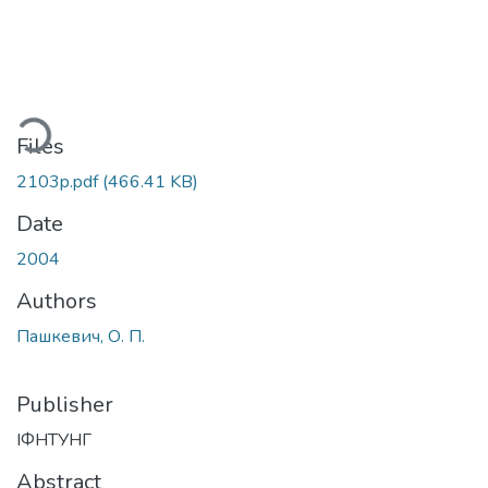
ading...
Files
2103p.pdf
(466.41 KB)
Date
2004
Authors
Пашкевич, О. П.
Publisher
ІФНТУНГ
Abstract