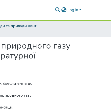
Log In
Методи та прилади контролю якості - 2012 - № 28
у природного газу
ратурної
х коефіцієнтів до
 природного газу
нсації.