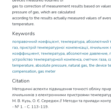
devices measured volumes of
gas to correction of measurement results based on value
pressure of gas, which are calculated
according to the results actually measured values of ave
temperature.
Keywords
поправочний коефіцієнт
,
температура
,
абсолютний 
газ
,
пристрій температурної компенсації
,
лічильник 
коэффициент
,
температура
,
абсолютное давление
,
устройство температурной компенса
,
счетчик газа
,
c
temperature
,
absolute pressure
,
natural gas
,
the device t
compensation
,
gas meter
Citation
Методичні аспекти підвищення точності обліку при
лічильників з електронними пристроями температур
М. В. Кузь, О. Є. Середюк // Методи та прилади контр
- № 1. - С. 113-119.