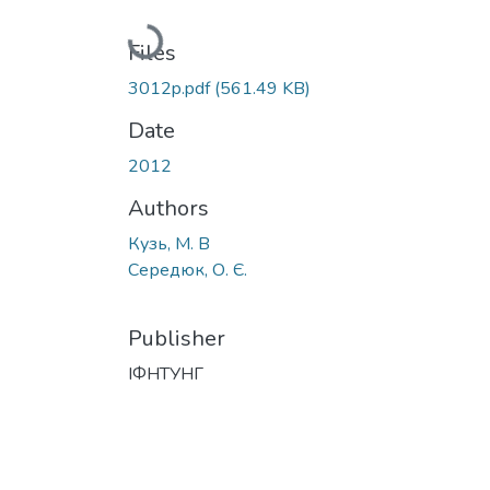
Loading...
Files
3012p.pdf
(561.49 KB)
Date
2012
Authors
Кузь, М. В
Середюк, О. Є.
Publisher
ІФНТУНГ