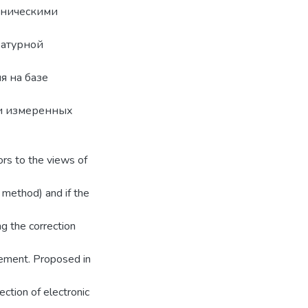
ханическими
ратурной
я на базе
ки измеренных
rs to the views of
 method) and if the
g the correction
rement. Proposed in
ction of electronic