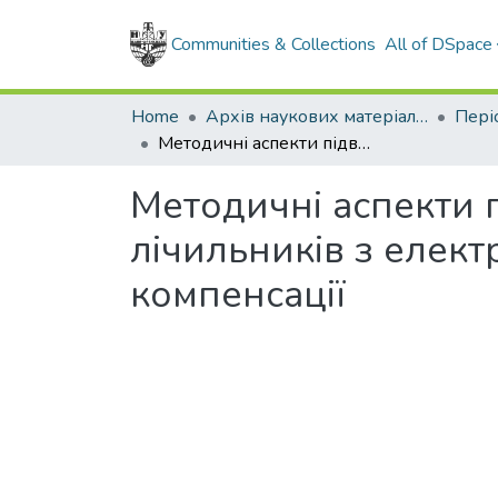
Communities & Collections
All of DSpace
Home
Архів наукових матеріалів
Методичні аспекти підвищення точності обліку природного газу лічильників з електронними пристроями температурної компенсації
Методичні аспекти 
лічильників з елек
компенсації