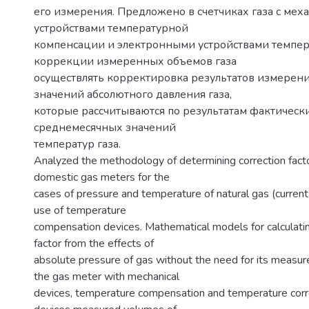
его измерения. Предложено в счетчиках газа с ме
устройствами температурной
компенсации и электронными устройствами темпе
коррекции измеренных объемов газа
осуществлять корректировка результатов измерени
значений абсолютного давления газа,
которые рассчитываются по результатам фактичес
среднемесячных значений
температур газа.
Analyzed the methodology of determining correction facto
domestic gas meters for the
cases of pressure and temperature of natural gas (current
use of temperature
compensation devices. Mathematical models for calculatin
factor from the effects of
absolute pressure of gas without the need for its measu
the gas meter with mechanical
devices, temperature compensation and temperature corre