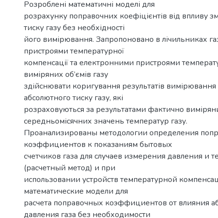
Розроблені математичні моделі для
розрахунку поправочних коефіцієнтів від впливу з
тиску газу без необхідності
його вимірювання. Запропоновано в лічильниках га
пристроями температурної
компенсації та електронними пристроями температу
виміряних об’ємів газу
здійснювати коригування результатів вимірювання 
абсолютного тиску газу, які
розраховуються за результатами фактично вимірян
середньомісячних значень температур газу.
Проанализированы методологии определения поп
коэффициентов к показаниям бытовых
счетчиков газа для случаев измерения давления и т
(расчетный метод) и при
использовании устройств температурной компенса
математические модели для
расчета поправочных коэффициентов от влияния а
давления газа без необходимости