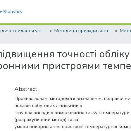
Statistics
Періодичні видання університету
Методи та прилади контролю якості
підвищення точності облік
тронними пристроями темпе
Abstract
Проаналізовані методології визначення поправочни
показів побутових лічильників
газу для випадків вимірювання тиску і температури
(розрахунковий метод) та за
умови використання пристроїв температурної компе