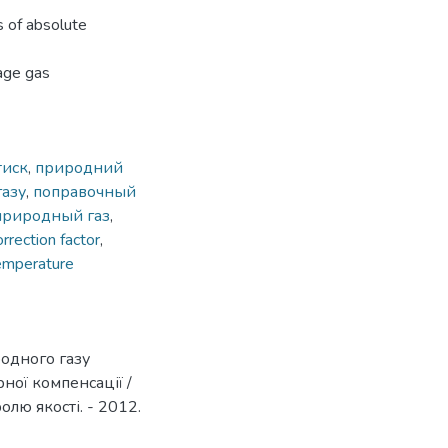
s of absolute
rage gas
тиск
,
природний
газу
,
поправочный
природный газ
,
orrection factor
,
emperature
родного газу
ної компенсації /
олю якості. - 2012.