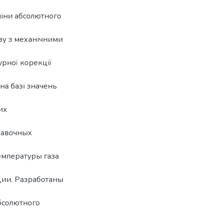
міни абсолютного
зу з механічними
рної корекції
на базі значень
их
равочных
емпературы газа
ции. Разработаны
бсолютного