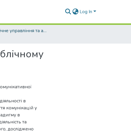
Log In
Публічне управління та адміністрування (рівень магістр)
ублічному
комунікативної
діяльності в
тя комунікацій у
радигму в
іяльність та
ого, досліджено