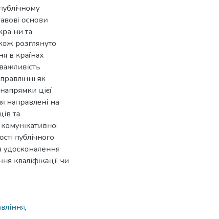
 публічному
равові основи
країни та
акож розглянуто
ня в країнах
 важливість
правлінні як
 напрямки цієї
ня направлені на
ців та
 комунікативної
сті публічного
я удосконалення
ння кваліфікації чи
авління
,