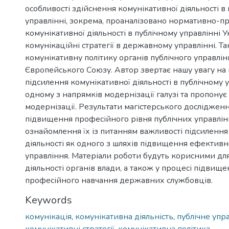
особливості здійснення комунікативної діяльності в
управлінні, зокрема, проаналізовано нормативно-п
комунікативної діяльності в публічному управлінні У
комунікаційні стратегії в державному управлінні. Т
комунікативну політику органів публічного управлін
Європейського Союзу. Автор звертає нашу увагу на
підсилення комунікативної діяльності в публічному у
одному з напрямків модернізації галузі та пропонує
модернізації. Результати магістерського досліджен
підвищення професійного рівня публічних управлін
ознайомлення їх із питанням важливості підсилення
діяльності як одного з шляхів підвищення ефективно
управління. Матеріали роботи будуть корисними дл
діяльності органів влади, а також у процесі підвище
професійного навчання державних службовців.
Keywords
комунікація
,
комунікативна діяльність
,
публічне упр