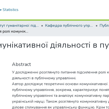
Statistics
Інститут гуманітарної підготовки та державного управління
Кафедра публічного управління та адміністрування
Підсилення ролі комунікативної діяльності в публічному управлінні
унікативної діяльності в п
Abstract
У дослідженні розглянуто питання підсилення ролі 
діяльності в публічному управлінні.
Автор досліджує теоретичні основи комунікативної 
публічному управління, зокрема, характеризує понят
публічному управлінні та аналізує комунікативну па
українській науці. Також розглянуто комунікативну д
ділове спілкування як управлінську функцію. Крім т