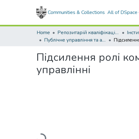
Communities & Collections
All of DSpace
Home
Репозитарій кваліфікаційних робіт здобувачів вищої освіти
Публічне управління та адміністрування, магістр, 2024
Підсилення ролі ком
управлінні
Loading...