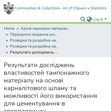
Communities & Collections
All of DSpace
Statistics
Log In
Home
Архів наукових матеріалів
Періодичні видання університету
Розвідка та розробка нафтових і газових родовищ
Розвідка та розробка нафтових і газових родовищ - 2007 - №4
Результати досліджень властивостей тампонажного матеріалу на основі карналітового шламу та можливості його використання для цементування в свердловинах
Результати досліджень
властивостей тампонажного
матеріалу на основі
карналітового шламу та
можливості його використання
для цементування в