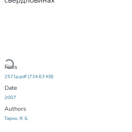
свердловинах
Loading...
Files
2571p.pdf
(734.63 KB)
Date
2007
Authors
Тарко, Я. Б.