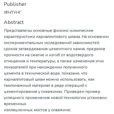
Publisher
ІФНТУНГ
Abstract
Представлены основные физико-химические
характеристики карналлитового шлама. На основании
экспериментальных исследований зависимостей
сроков затвердевания цементного камня, пределов
прочности на сжатие и изгиб от водотвердого
отношения и температуры, а также изменения этих
показателей при нахождении полученного
цемента в технической воде, показано, что
карналлитовый шлам можно использовать, как
тампонажный материал в ряде операций с
цементирования у скважинах. Приведен пример
успешного применения новой технологии установки
временных
изоляционных мостов у скважине.