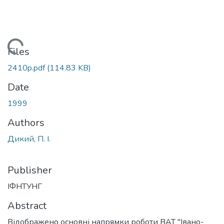
Loading...
Files
2410p.pdf
(114.83 KB)
Date
1999
Authors
Дикий, П. І.
Publisher
ІФНТУНГ
Abstract
Відображено основні напрямки роботи ВАТ "Івано-