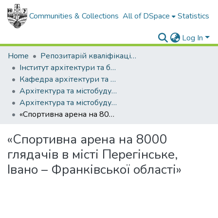
Communities & Collections
All of DSpace
Statistics
Log In
Home
Репозитарій кваліфікаційних робіт здобувачів вищої освіти
Інститут архітектури та будівництва "ІФНТУНГ-ДонНАБА"
Кафедра архітектури та містобудування
Архітектура та містобудування (рівень бакалавр)
Архітектура та містобудування, бакалавр, 2025
«Спортивна арена на 8000 глядачів в місті Перегінське, Івано – Франківської області»
«Спортивна арена на 8000
глядачів в місті Перегінське,
Івано – Франківської області»