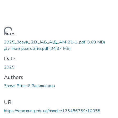
Loading...
Files
2025_Зозук_В.В._ІАБ_АіД_АМ-21-1..pdf
(3.69 MB)
Диплом розгортка.pdf
(34.87 MB)
Date
2025
Authors
Зозук Віталій Васильович
URI
https://repo.nung.edu.ua/handle/123456789/10058