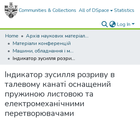
Communities & Collections
All of DSpace
Statistics
Log In
Home
Архів наукових матеріалів
Матеріали конференцій
Машини, обладнання і матеріали для нарощування вітчизняного видобутку нафти і газу PGE - 2018
Індикатор зусилля розриву в талевому канаті оснащений пружиною листовою та електромеханічними перетворювачами
Індикатор зусилля розриву в
талевому канаті оснащений
пружиною листовою та
електромеханічними
перетворювачами