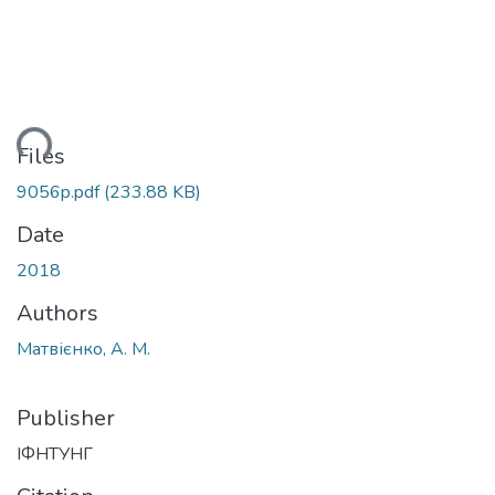
ading...
Files
9056p.pdf
(233.88 KB)
Date
2018
Authors
Матвієнко, А. М.
Publisher
ІФНТУНГ