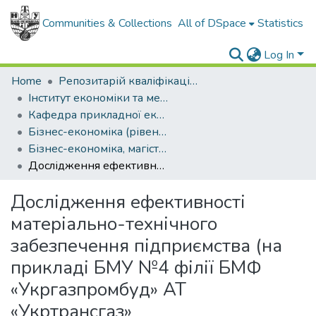
Communities & Collections
All of DSpace
Statistics
Log In
Home
Репозитарій кваліфікаційних робіт здобувачів вищої освіти
Інститут економіки та менеджменту
Кафедра прикладної економіки
Бізнес-економіка (рівень магістр)
Бізнес-економіка, магістр, 2024
Дослідження ефективності матеріально-технічного забезпечення підприємства (на прикладі БМУ №4 філії БМФ «Укргазпромбуд» АТ «Укртрансгаз»
Дослідження ефективності
матеріально-технічного
забезпечення підприємства (на
прикладі БМУ №4 філії БМФ
«Укргазпромбуд» АТ
«Укртрансгаз»