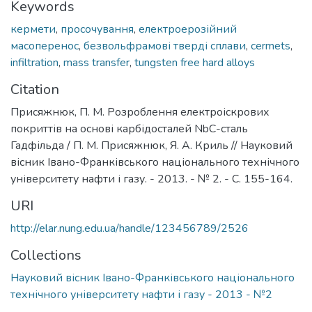
Keywords
кермети
,
просочування
,
електроерозійний
масоперенос
,
безвольфрамові тверді сплави
,
cermets
,
infiltration
,
mass transfer
,
tungsten free hard alloys
Citation
Присяжнюк, П. М. Розроблення електроіскрових
покриттів на основі карбідосталей NbC-сталь
Гадфільда / П. М. Присяжнюк, Я. А. Криль // Науковий
вісник Івано-Франківського національного технічного
університету нафти і газу. - 2013. - № 2. - С. 155-164.
URI
http://elar.nung.edu.ua/handle/123456789/2526
Collections
Науковий вісник Івано-Франківського національного
технічного університету нафти і газу - 2013 - №2