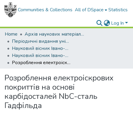
Communities & Collections
All of DSpace
Statistics
Log In
Home
Архів наукових матеріалів
Періодичні видання університету
Науковий вісник Івано-Франківського національного технічного університету нафти і газу
Науковий вісник Івано-Франківського національного технічного університету нафти і газу - 2013 - №2
Розроблення електроіскрових покриттів на основі карбідосталей NbC-сталь Гадфільда
Розроблення електроіскрових
покриттів на основі
карбідосталей NbC-сталь
Гадфільда