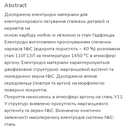
Abstract
Досліджено електродні матеріали для
електроіскрового легування сталевих деталей із
керметів на
основі карбіду ніобію зі зв’язкою із сталі Гадфільда.
Електроди виготовляли просочуванням спечених
каркасів NbC (відкрита пористість ~ 40 %) розплавом
сталі 110Г13Л за температури 1450 °С в атмосфері
аргону. Електродні матеріали характеризуються
двофазовою структурою: марганцевий аустеніт та
поліедричні зерна NbC. Досліджено вплив
середовища (повітря та аргон) на морфологію
поверхні покриттів.
Покриття наносились в атмосфері аргону на сталь У11.
У структурі виявлено присутність марганцевого
аустеніту та зерен NbC. Визначено кінетичні
залежності масопереносу електродів системи NbC-
сталь