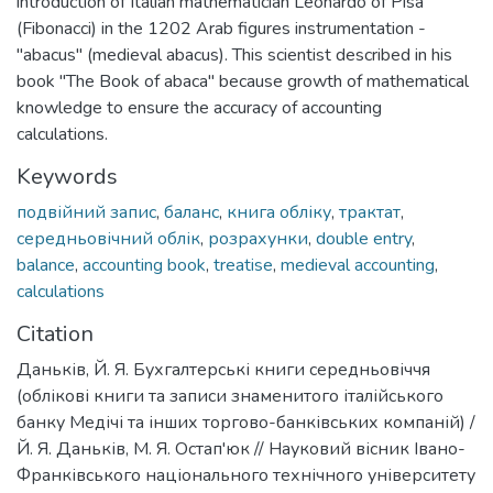
introduction of Italian mathematician Leonardo of Pisa
(Fibonacci) in the 1202 Arab figures instrumentation -
"abacus" (medieval abacus). This scientist described in his
book "The Book of abaca" because growth of mathematical
knowledge to ensure the accuracy of accounting
calculations.
Keywords
подвійний запис
,
баланс
,
книга обліку
,
трактат
,
середньовічний облік
,
розрахунки
,
double entry
,
balance
,
accounting book
,
treatise
,
medieval accounting
,
calculations
Citation
Даньків, Й. Я. Бухгалтерські книги середньовіччя
(облікові книги та записи знаменитого італійського
банку Медічі та інших торгово-банківських компаній) /
Й. Я. Даньків, М. Я. Остап'юк // Науковий вісник Івано-
Франківського національного технічного університету