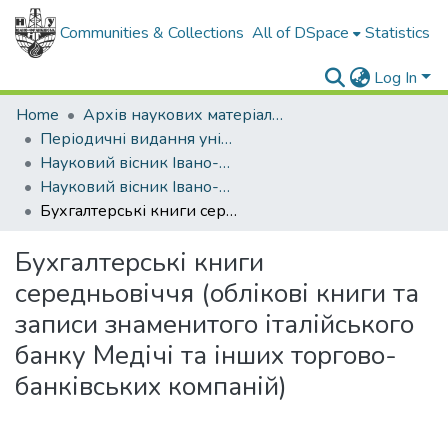
Communities & Collections
All of DSpace
Statistics
Log In
Home
Архів наукових матеріалів
Періодичні видання університету
Науковий вісник Івано-Франківського національного технічного університету нафти і газу. Серія: Економіка та управління в нафтовій і газовій промисловості
Науковий вісник Івано-Франківського національного технічного університету нафти і газу. Серія Економіка та управління в нафтовій і газовій промисловості - 2015 - № 2.
Бухгалтерські книги середньовіччя (облікові книги та записи знаменитого італійського банку Медічі та інших торгово-банківських компаній)
Бухгалтерські книги
середньовіччя (облікові книги та
записи знаменитого італійського
банку Медічі та інших торгово-
банківських компаній)