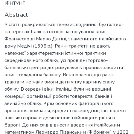
ІФНТУНГ
Abstract
У статті розкривається генезис подвійної бухгалтерії
на теренах Італії на основі застосування книг
Франческо ді Марко Датіні, знаменитого італійського
дому Медічі (1395 p.). Ранні трактати не дають
належної характеристики істинної практики
середньовічного обліку, усі провідні торгово-
банківські центри дотримувались правила закриття
книг і складання балансу. Встановлено, що ранні
трактати не мали змоги дати чітку картину стану
обліку. В середні віки, італійці були на вершині
комерції, організації роботи товариств, банків і
звичайно обліку. Крім основних факторів цього
зростання: компанія, кредит і посередництво, відомі і
інші, які сприяли досягненню найвищого рівня в
Європі. До них слід віднести введення італійським
математиком Леонардо Пізанським (Фібоначчі) у 1202