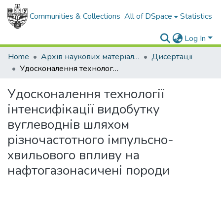
Communities & Collections
All of DSpace
Statistics
Log In
Home
Архів наукових матеріалів
Дисертації
Удосконалення технології інтенсифікації видобутку вуглеводнів шляхом різночастотного імпульсно-хвильового впливу на нафтогазонасичені породи
Удосконалення технології
інтенсифікації видобутку
вуглеводнів шляхом
різночастотного імпульсно-
хвильового впливу на
нафтогазонасичені породи