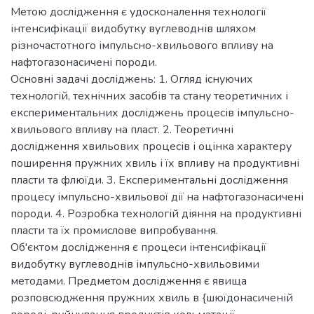
Метою дослідження є удосконалення технології
інтенсифікації видобутку вуглеводнів шляхом
різночастотного імпульсно-хвильового впливу на
нафтогазонасичені породи.
Основні задачі досліджень: 1. Огляд існуючих
технологій, технічних засобів та стану теоретичних і
експериментальних досліджень процесів імпульсно-
хвильового впливу на пласт. 2. Теоретичні
дослідження хвильових процесів і оцінка характеру
поширення пружних хвиль і їх впливу на продуктивні
пласти та флюїди. 3. Експериментальні дослідження
процесу імпульсно-хвильової дії на нафтогазонасичені
породи. 4. Розробка технологій діяння на продуктивні
пласти та їх промислове випробування.
Об'єктом дослідження є процеси інтенсифікації
видобутку вуглеводнів імпульсно-хвильовими
методами. Предметом дослідження є явища
розповсюдження пружних хвиль в {шюїдонасиченій