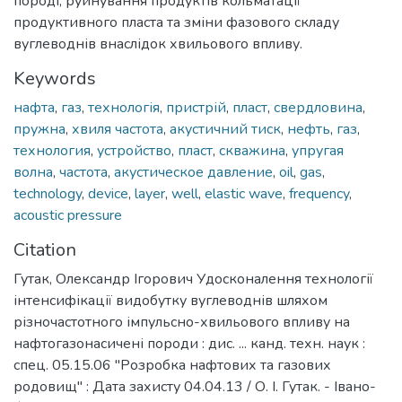
породі, руйнування продуктів кольматації
продуктивного пласта та зміни фазового складу
вуглеводнів внаслідок хвильового впливу.
Keywords
нафта
,
газ
,
технологія
,
пристрій
,
пласт
,
свердловина
,
пружна
,
хвиля частота
,
акустичний тиск
,
нефть
,
газ
,
технология
,
устройство
,
пласт
,
скважина
,
упругая
волна
,
частота
,
акустическое давление
,
oil
,
gas
,
technology
,
device
,
layer
,
well
,
elastic wave
,
frequency
,
acoustic pressure
Citation
Гутак, Олександр Ігорович Удосконалення технології
інтенсифікації видобутку вуглеводнів шляхом
різночастотного імпульсно-хвильового впливу на
нафтогазонасичені породи : дис. ... канд. техн. наук :
спец. 05.15.06 "Розробка нафтових та газових
родовищ" : Дата захисту 04.04.13 / О. І. Гутак. - Івано-