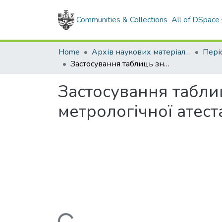
Communities & Collections
All of DSpace
Home
Архів наукових матеріалів
Застосування таблиць значень коефіцієнта корекції для метрологічної атестації та повірки коректорів лічильників газу
Застосування таблиц
метрологічної атеста