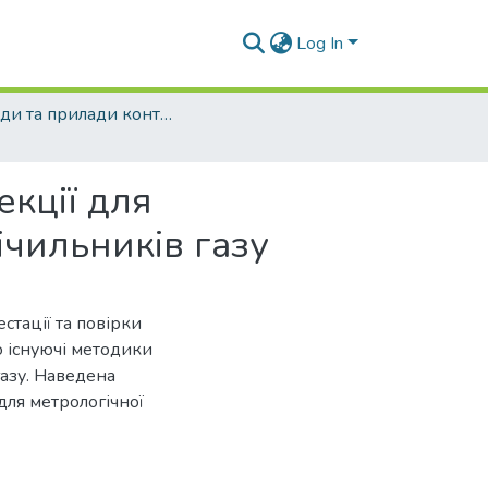
Log In
Методи та прилади контролю якості - 2001 - №7
екції для
ічильників газу
стації та повірки
о існуючі методики
газу. Наведена
для метрологічної