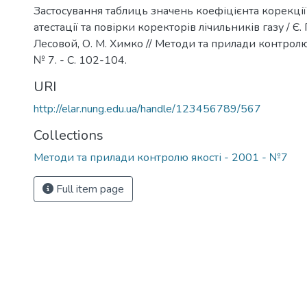
Застосування таблиць значень коефіцієнта корекції
атестації та повірки коректорів лічильників газу / Є. П
Лесовой, О. М. Химко // Методи та прилади контролю 
№ 7. - С. 102-104.
URI
http://elar.nung.edu.ua/handle/123456789/567
Collections
Методи та прилади контролю якості - 2001 - №7
Full item page