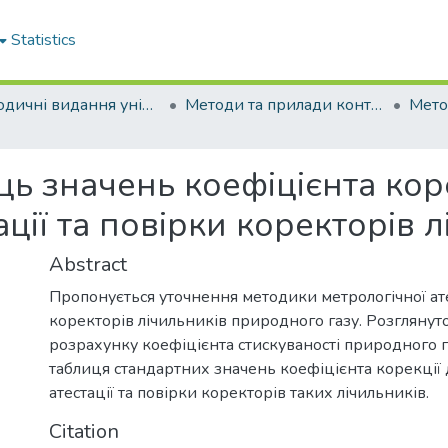
Statistics
Періодичні видання університету
Методи та прилади контролю якості
ь значень коефіцієнта кор
ції та повірки коректорів л
Abstract
Пропонується уточнення методики метрологічної ате
коректорів лічильників природного газу. Розглянут
розрахунку коефіцієнта стискуваності природного 
таблиця стандартних значень коефіцієнта корекції 
атестації та повірки коректорів таких лічильників.
Citation