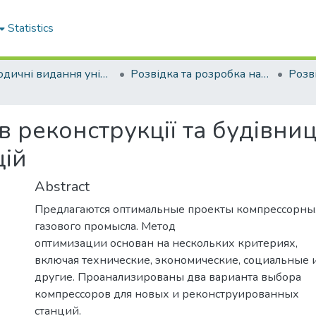
Statistics
Періодичні видання університету
Розвідка та розробка нафтових і газових родовищ
в реконструкції та будівни
цій
Abstract
Предлагаются оптимальные проекты компрессорны
газового промысла. Метод
оптимизации основан на нескольких критериях,
включая технические, экономические, социальные 
другие. Проанализированы два варианта выбора
компрессоров для новых и реконструированных
станций.