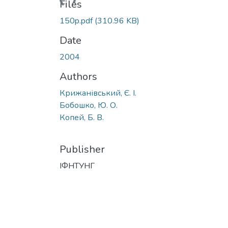
Files
150p.pdf
(310.96 KB)
Date
2004
Authors
Крижанівський, Є. І.
Бобошко, Ю. О.
Копей, Б. В.
Publisher
ІФНТУНГ