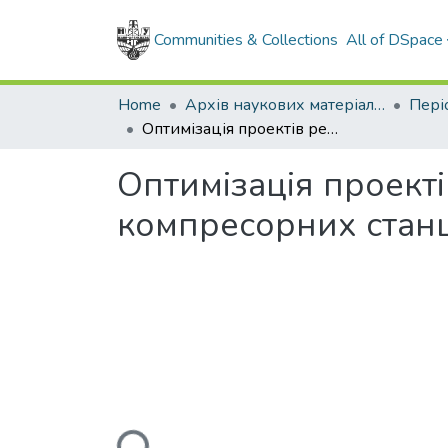
Communities & Collections
All of DSpace
Home
Архів наукових матеріалів
Оптимізація проектів реконструкції та будівництва дотискних компресорних станцій
Оптимізація проекті
компресорних стан
Loading...