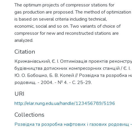
The optimum projects of compressor stations for
gas production are proposed. The method of optimization
is based on several criteria including technical,
economic, social and so on. Two variants of choice of
compressor for new and reconstructed stations are
analyzed.
Citation
Крижанівський, Є. І. Оптимізація проектів реконстру
будівництва дотискних компресорних станцій / Є. І
Ю. О. Бобошко, Б. В. Копей // Розвідка та розробка 
родовищ. - 2004. - № 4. - С. 25-29.
URI
http://elar.nung.edu.ua/handle/123456789/5196
Collections
Розвідка та розробка нафтових і газових родовищ 