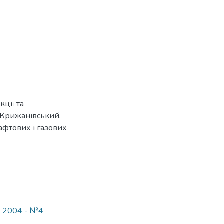
кції та
. Крижанівський,
нафтових і газових
- 2004 - №4