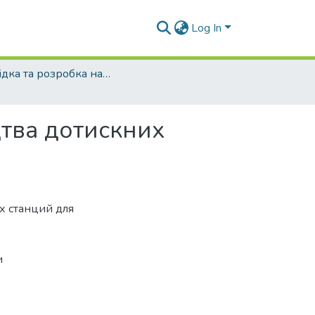
Log In
Розвідка та розробка нафтових і газових родовищ - 2004 - №4
цтва дотискних
х станций для
и