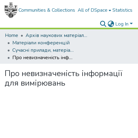
Communities & Collections
All of DSpace
Statistics
Log In
Home
Архів наукових матеріалів
Матеріали конференцій
Сучасні прилади, матеріали і технології для неруйнівного контролю і технічної діагностики машинобудівного і нафтогазового обладнання
Про невизначеність інформації для вимірювань
Про невизначеність інформації
для вимірювань