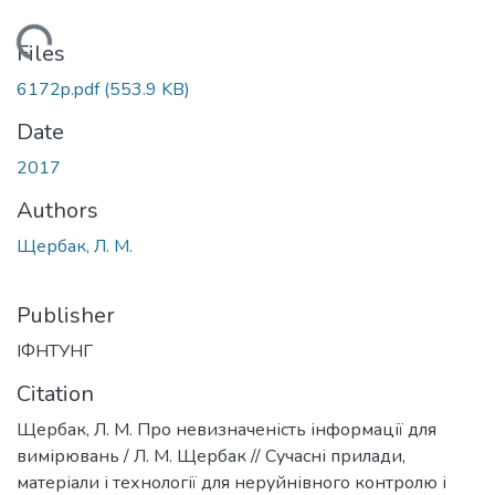
Loading...
Files
6172p.pdf
(553.9 KB)
Date
2017
Authors
Щербак, Л. М.
Publisher
ІФНТУНГ
Citation
Щербак, Л. М. Про невизначеність інформації для
вимірювань / Л. М. Щербак // Сучасні прилади,
матеріали і технології для неруйнівного контролю і