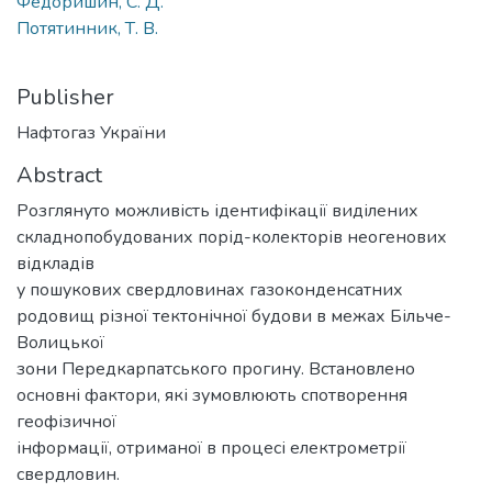
Федоришин, С. Д.
Потятинник, Т. В.
Publisher
Нафтогаз України
Abstract
Розглянуто можливість ідентифікації виділених
складнопобудованих порід-колекторів неогенових
відкладів
у пошукових свердловинах газоконденсатних
родовищ різної тектонічної будови в межах Більче-
Волицької
зони Передкарпатського прогину. Встановлено
основні фактори, які зумовлюють спотворення
геофізичної
інформації, отриманої в процесі електрометрії
свердловин.