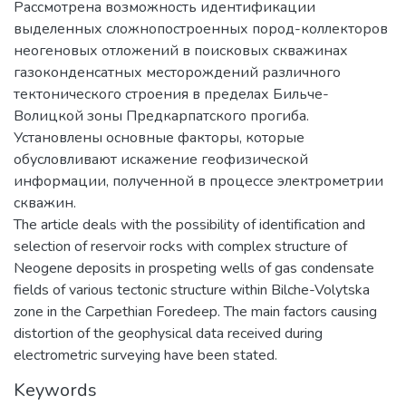
Рассмотрена возможность идентификации
выделенных сложнопостроенных пород-коллекторов
неогеновых отложений в поисковых скважинах
газоконденсатных месторождений различного
тектонического строения в пределах Бильче-
Волицкой зоны Предкарпатского прогиба.
Установлены основные факторы, которые
обусловливают искажение геофизической
информации, полученной в процессе электрометрии
скважин.
The article deals with the possibility of identification and
selection of reservoir rocks with complex structure of
Neogene deposits in prospeting wells of gas condensate
fields of various tectonic structure within Bilche-Volytska
zone in the Carpethian Foredeep. The main factors causing
distortion of the geophysical data received during
electrometric surveying have been stated.
Keywords