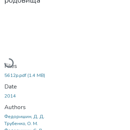
родовища
Loading...
Files
5612p.pdf
(1.4 MB)
Date
2014
Authors
Федоришин, Д. Д.
Трубенко, О. М.