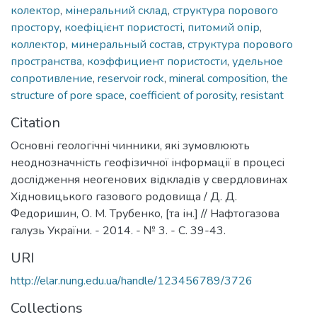
колектор
,
мінеральний склад
,
структура порового
простору
,
коефіцієнт пористості
,
питомий опір
,
коллектор
,
минеральный состав
,
структура порового
пространства
,
коэффициент пористости
,
удельное
сопротивление
,
reservoir rock
,
mineral composition
,
the
structure of pore space
,
coefficient of porosity
,
resistant
Citation
Основні геологічні чинники, які зумовлюють
неоднозначність геофізичної інформації в процесі
дослідження неогенових відкладів у свердловинах
Хідновицького газового родовища / Д. Д.
Федоришин, О. М. Трубенко, [та ін.] // Нафтогазова
галузь України. - 2014. - № 3. - С. 39-43.
URI
http://elar.nung.edu.ua/handle/123456789/3726
Collections