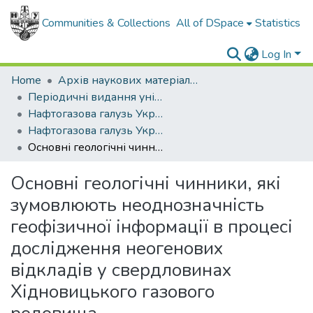
Communities & Collections
All of DSpace
Statistics
Log In
Home
Архів наукових матеріалів
Періодичні видання університету
Нафтогазова галузь України
Нафтогазова галузь України - 2014. - , № 3
Основні геологічні чинники, які зумовлюють неоднозначність геофізичної інформації в процесі дослідження неогенових відкладів у свердловинах Хідновицького газового родовища
Основні геологічні чинники, які
зумовлюють неоднозначність
геофізичної інформації в процесі
дослідження неогенових
відкладів у свердловинах
Хідновицького газового