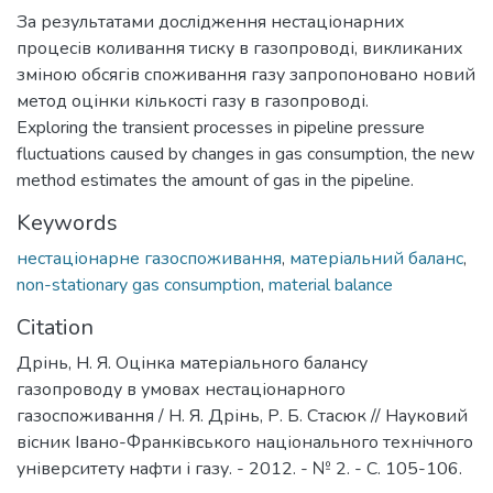
За результатами дослідження нестаціонарних
процесів коливання тиску в газопроводі, викликаних
зміною обсягів споживання газу запропоновано новий
метод оцінки кількості газу в газопроводі.
Exploring the transient processes in pipeline pressure
fluctuations caused by changes in gas consumption, the new
method estimates the amount of gas in the pipeline.
Keywords
нестаціонарне газоспоживання
,
матеріальний баланс
,
non-stationary gas consumption
,
material balance
Citation
Дрінь, Н. Я. Оцінка матеріального балансу
газопроводу в умовах нестаціонарного
газоспоживання / Н. Я. Дрінь, Р. Б. Стасюк // Науковий
вісник Івано-Франківського національного технічного
університету нафти і газу. - 2012. - № 2. - С. 105-106.