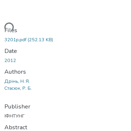
ding...
Files
3201p.pdf
(252.13 KB)
Date
2012
Authors
Дрінь, Н. Я.
Стасюк, Р. Б.
Publisher
ІФНТУНГ
Abstract