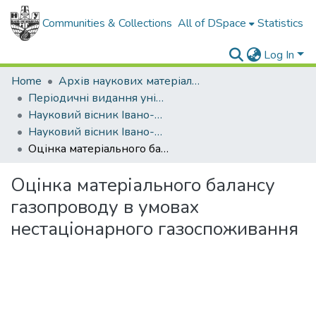
Communities & Collections
All of DSpace
Statistics
Log In
Home
Архів наукових матеріалів
Періодичні видання університету
Науковий вісник Івано-Франківського національного технічного університету нафти і газу
Науковий вісник Івано-Франківського національного технічного університету нафти і газу - 2012 - №2
Оцінка матеріального балансу газопроводу в умовах нестаціонарного газоспоживання
Оцінка матеріального балансу
газопроводу в умовах
нестаціонарного газоспоживання