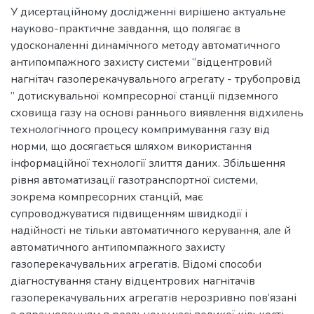
У дисертаційному дослідженні вирішено актуальне
науково-практичне завдання, що полягає в
удосконаленні динамічного методу автоматичного
антипомпажного захисту системи “відцентровий
нагнітач газоперекачувального агрегату - трубопровід
” дотискувальної компресорної станції підземного
сховища газу на основі раннього виявлення відхилень
технологічного процесу компримування газу від
норми, що досягається шляхом використання
інформаційної технології злиття даних. Збільшення
рівня автоматизації газотранспортної системи,
зокрема компресорних станцій, має
супроводжуватися підвищенням швидкодії і
надійності не тільки автоматичного керування, але й
автоматичного антипомпажного захисту
газоперекачувальних агрегатів. Відомі способи
діагностування стану відцентрових нагнітачів
газоперекачувальних агрегатів нерозривно пов’язані