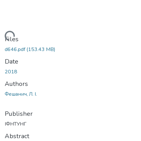
Loading...
Files
d646.pdf
(153.43 MB)
Date
2018
Authors
Фешанич, Л. І.
Publisher
ІФНТУНГ
Abstract