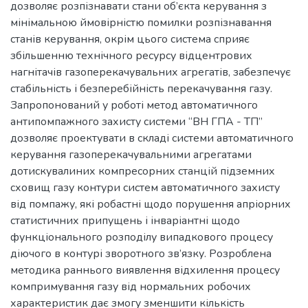
дозволяє розпізнавати стани об’єкта керування з
мінімальною ймовірністю помилки розпізнавання
станів керування, окрім цього система сприяє
збільшенню технічного ресурсу відцентрових
нагнітачів газоперекачувальних агрегатів, забезпечує
стабільність і безперебійність перекачування газу.
Запропонований у роботі метод автоматичного
антипомпажного захисту системи “ВН ГПА - ТП”
дозволяє проектувати в складі системи автоматичного
керування газоперекачувальними агрегатами
дотискувалиних компресорних станцій підземних
сховищ газу контури систем автоматичного захисту
від помпажу, які робастні щодо порушення апріорних
статистичних припущень і інваріантні щодо
функціонального розподілу випадкового процесу
діючого в контурі зворотного зв’язку. Розроблена
методика раннього виявлення відхилення процесу
компримування газу від нормальних робочих
характеристик дає змогу зменшити кількість