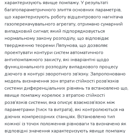
характеризують явище помпажу. У результаті
багатопараметричного злиття основних параметрів,
що характеризують роботу відцентрового нагнітача
газоперекачувального агрегату, отримано сумарний
випадковий сигнал; який підпорядковується
нормальному закону розподілу, що відповідає
твердженню теореми Ляпунова, що дозволяє
проектувати контури систем автоматичного
антипомпажного захисту, які інваріантні щодо
функціонального розподілу випадкового процесу
діючого в контурі зворотного зв’язку. Запропоновано
модель визначення зон втрати стійкості розв’язків
системи диференціальних рівнянь та встановлено що,
явище помпажу корелює з втратою стійкості
розв’язків системи, яка описує взаємозв’язок між
параметрами (тиск та витрата), які контролюються на
діючих компресорних станціях. Встановлено тип
кожної із точок положення рівноваги та визначено як
відповідні значення характеризують явище помпажу