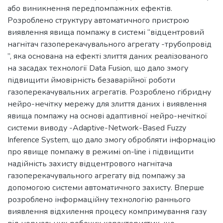
або виникнення передпомпажних ефектів.
Розроблено структуру автоматичного пристрою
виявлення явища помпажу в системі “відцентровий
нагнітач газоперекачувального агрегату -трубопровід
”, яка основана на ефекті злиття даних реалізованого
на засадах технології Data Fusion, що дало змогу
підвищити ймовірність безаварійної роботи
газоперекачувальних агрегатів. Розроблено гібридну
нейро-нечітку мережу для злиття даних і виявлення
явища помпажу на основі адаптивної нейро-нечіткої
системи виводу -Adaptive-Network-Based Fuzzy
Inference System, що дало змогу обробляти інформацію
про явище помпажу в режимі on-line і підвищити
надійність захисту відцентрового нагнітача
газоперекачувального агрегату від помпажу за
допомогою системи автоматичного захисту. Вперше
розроблено інформаційну технологію раннього
виявлення відхилення процесу компримування газу