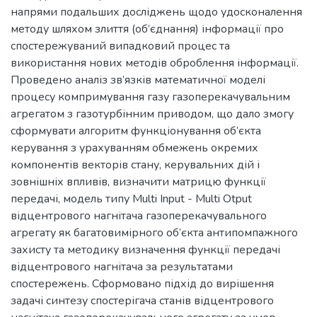
напрями подальших досліджень щодо удосконалення
методу шляхом злиття (об’єднання) інформації про
спостережуваний випадковий процес та
використання нових методів оброблення інформації.
Проведено аналіз зв’язків математичної моделі
процесу компримування газу газоперекачувальним
агрегатом з газотурбінним приводом, що дало змогу
сформувати алгоритм функціонування об’єкта
керування з урахуванням обмежень окремих
компонентів векторів стану, керувальних дій і
зовнішніх впливів, визначити матрицю функції
передачі, модель типу Multi Input - Multi Otput
відцентрового нагнітача газоперекачувального
агрегату як багатовимірного об’єкта антипомпажного
захисту та методику визначення функції передачі
відцентрового нагнітача за результатами
спостережень. Сформовано підхід до вирішення
задачі синтезу спостерігача станів відцентрового