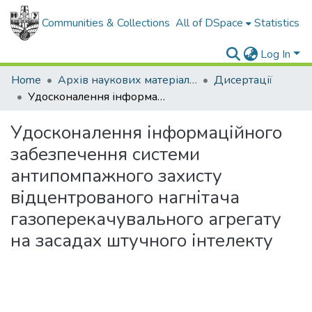
Communities & Collections
All of DSpace
Statistics
Log In
Home
Архів наукових матеріалів
Дисертації
Удосконалення інформаційного забезпечення системи антипомпажного захисту відцентрованого нагнітача газоперекачувального агрегату на засадах штучного інтелекту
Удосконалення інформаційного
забезпечення системи
антипомпажного захисту
відцентрованого нагнітача
газоперекачувального агрегату
на засадах штучного інтелекту