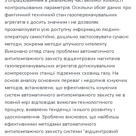
з опрацюванням в реальному часі великої кількості
контрольованих параметрів. Оскільки обсяг даних про
фактичний технічний стан газоперекачувальних
агрегатів є досить значним і не дозволяє
проаналізувати усю доступну інформацію людині-
оператору самостійно, доцільно застосовувати сучасні
методи, зокрема методи штучного інтелекту.
Виконано огляд стану проблеми автоматичного
антипомпажного захисту відцентрових нагнітачів
газоперекачувальних агрегатів дотискувальних
компресорних станції підземних сховищ газу. На
основі аналізу основних переваг і недоліків існуючих
методів, встановлено, що ефективність існуючих
систем автоматичного антипомпажного захисту не в
повній мірі відповідає вимогам технологічного
процесу, виявлено тенденції їхнього розвитку і
удосконалення. Зроблено висновок, що найбільш
ефективними методами автоматичного
антипомпажного захисту системи “відцентровий