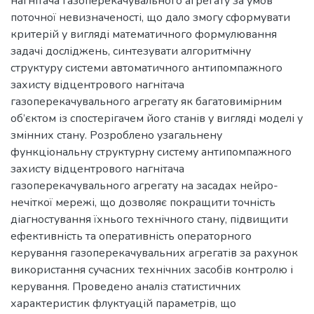
нагнітача газоперекачувального агрегату за умов
поточної невизначеності, що дало змогу сформувати
критерій у вигляді математичного формулювання
задачі досліджень, синтезувати алгоритмічну
структуру системи автоматичного антипомпажного
захисту відцентрового нагнітача
газоперекачувального агрегату як багатовимірним
об’єктом із спостерігачем його станів у вигляді моделі у
змінних стану. Розроблено узагальнену
функціональну структурну систему антипомпажного
захисту відцентрового нагнітача
газоперекачувального агрегату на засадах нейро-
нечіткої мережі, що дозволяє покращити точність
діагностування їхнього технічного стану, підвищити
ефективність та оперативність операторного
керування газоперекачувальних агрегатів за рахунок
використання сучасних технічних засобів контролю і
керування. Проведено аналіз статистичних
характеристик флуктуацій параметрів, що