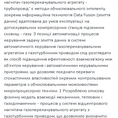
нагнітач газоперекачувального агрегату -
трубопровід” є методи обчислювального інтелекту,
зокрема інформаційна технологія Data Fusion (злиття
даних) адаптована до умов експлуатації на
дотискувальних компресорних станція підземних
сховищ - газу. З позиції автоматизації процесів
керування задачу злиття даних в системі
автоматичного керування газоперекачувальним
агрегатом з газотурбінним приводом слід розглядати
як спосіб підвищення ефективності взаємозв’язку між
об’єктом керування і автоматичними керувальними
пристроями, що дозволяє поєднати переваги
стохастичних властивостей окремих контрольованих
параметрів з обчислювальними можливостями
мікропроцесорної техніки. 1 Розроблено описову
фізичну модель взаємодії механічних, теплових і
газодинамічних - процесів у системі відцентрового
нагнітача газоперекачувального агрегату з
газотурбінним приводом, що дозволило визначити