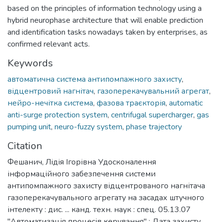
based on the principles of information technology using a
hybrid neurophase architecture that will enable prediction
and identification tasks nowadays taken by enterprises, as
confirmed relevant acts.
Keywords
автоматична система антипомпажного захисту
,
відцентровий нагнітач
,
газоперекачувальний агрегат
,
нейро-нечітка система
,
фазова траєкторія
,
automatic
anti-surge protection system
,
centrifugal supercharger
,
gas
pumping unit
,
neuro-fuzzy system
,
phase trajectory
Citation
Фешанич, Лідія Ігорівна Удосконалення
інформаційного забезпечення системи
антипомпажного захисту відцентрованого нагнітача
газоперекачувального агрегату на засадах штучного
інтелекту : дис. ... канд. техн. наук : спец. 05.13.07
"Автоматизація процесів керування" : Дата захисту