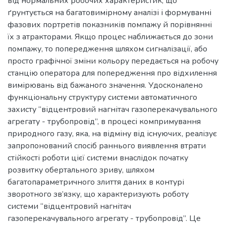
від нормальних робочих характеристик, що
ґрунтується на багатовимірному аналізі і формуванні
фазових портретів показників помпажу й порівнянні
їх з атракторами. Якщо процес наближається до зони
помпажу, то попередження шляхом сигналізації, або
просто графічної зміни кольору передається на робочу
станцію оператора для попередження про відхилення
вимірювань від бажаного значення. Удосконалено
функціональну структуру системи автоматичного
захисту “відцентровий нагнітач газоперекачувального
агрегату - трубопровід”, в процесі компримування
природного газу, яка, на відміну від існуючих, реалізує
запропонований спосіб раннього виявлення втрати
стійкості роботи цієї системи внаслідок початку
розвитку обертального зриву, шляхом
багатопараметричного злиття даних в контурі
зворотного зв’язку, що характеризують роботу
системи “відцентровий нагнітач
газоперекачувального агрегату - трубопровід”. Це