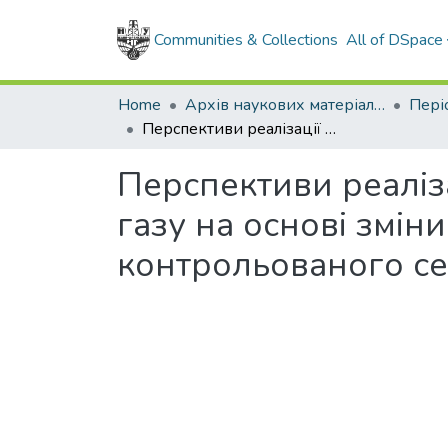
Communities & Collections
All of DSpace
Home
Архів наукових матеріалів
Перспективи реалізації методу вимірювання витрати і кількості газу на основі зміни спектральних характеристик шумів контрольованого середовища
Перспективи реаліза
газу на основі змін
контрольованого с