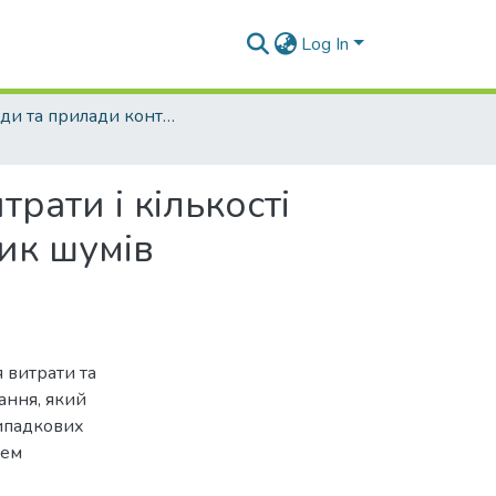
Log In
Методи та прилади контролю якості - 2003 - №11
рати і кількості
тик шумів
 витрати та
ання, який
випадкових
щем