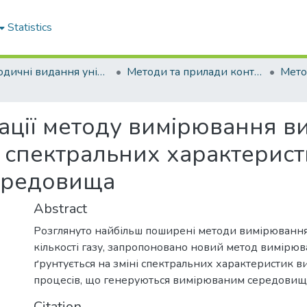
Statistics
Періодичні видання університету
Методи та прилади контролю якості
ції методу вимірювання вит
и спектральних характерис
ередовища
Abstract
Розглянуто найбільш поширені методи вимірювання
кількості газу, запропоновано новий метод вимірюв
ґрунтується на зміні спектральних характеристик 
процесів, що генеруються вимірюваним середови
Citation