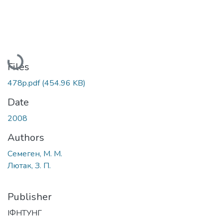
Loading...
Files
478p.pdf
(454.96 KB)
Date
2008
Authors
Семеген, М. М.
Лютак, З. П.
Publisher
ІФНТУНГ