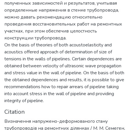
полученных зависимостей и результатов, учитывая
определенные напряжения в стенке трубопровода,
можно давать рекомендацию относительно
проведения восстановительных работ на ремонтных
участках, при этом обеспечив целостность
конструкции трубопровода.
On the basis of theories of both acoustoelasticity and
acoustics offered approach of determination of size of
tensions in the walls of pipelines. Certain dependences are
obtained between velocity of ultrasonic wave propagation
and stress value in the wall of pipeline. On the basis of both
the obtained dependences and results, it is possible to give
recommendations how to repair arrears of pipeline taking
into account stress in the wall of pipeline and providing
integrity of pipeline.
Citation
Визначення напружено-деформованого стану
трубопроводів на ремонтних ділянках / М. М. Семеген,