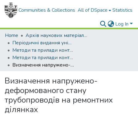
Communities & Collections
All of DSpace
Statistics
Log In
Home
Архів наукових матеріалів
Періодичні видання університету
Методи та прилади контролю якості
Методи та прилади контролю якості - 2008 - №21
Визначення напружено-деформованого стану трубопроводів на ремонтних ділянках
Визначення напружено-
деформованого стану
трубопроводів на ремонтних
ділянках