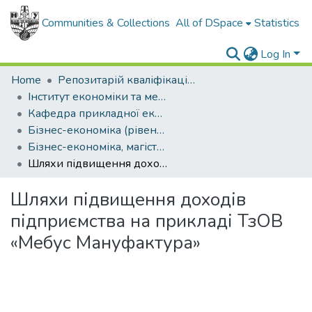
Communities & Collections
All of DSpace
Statistics
Log In
Home
Репозитарій кваліфікаційних робіт здобувачів вищої освіти
Інститут економіки та менеджменту
Кафедра прикладної економіки
Бізнес-економіка (рівень магістр)
Бізнес-економіка, магістр, 2025
Шляхи підвищення доходів підприємства на прикладі ТзОВ «Мебус Мануфактура»
Шляхи підвищення доходів
підприємства на прикладі ТзОВ
«Мебус Мануфактура»