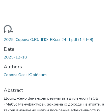
ding...
Files
2025_Сорока О.Ю._ІПО_ЕКмз-24-1.pdf
(1.4 MB)
Date
2025-12-18
Authors
Сорока Олег Юрійович
Abstract
Досліджено фінансові результати діяльності ТзОВ
«Мебус Мануфактура», зокрема їх доходи і витрати, а
також визначено шляхи посилення ефективності їх