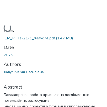
Loading...
Files
ІЕМ_МГТз-21-1_Халус М..pdf
(1.47 MB)
Date
2025
Authors
Халус Марія Василівна
Abstract
Бакалаврська робота присвячена дослідженню
потенційних застосувань
інноваційних проектів у туризмі в європейському