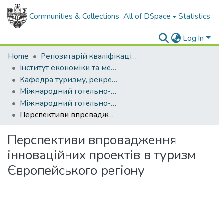
Communities & Collections
All of DSpace
Statistics
Log In
Home
Репозитарій кваліфікаційних робіт здобувачів вищої освіти
Інститут економіки та менеджменту
Кафедра туризму, рекреації та регіонального розвитку
Міжнародний готельно-туристичний бізнес (рівень бакалавр)
Міжнародний готельно-туристичний бізнес, бакалавр, 2025
Перспективи впровадження інноваційних проектів в туризм Європейського регіону
Перспективи впровадження
інноваційних проектів в туризм
Європейського регіону