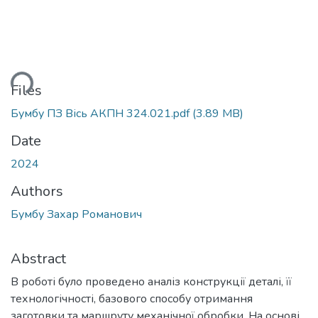
ding...
Files
Бумбу ПЗ Вісь АКПН 324.021.pdf
(3.89 MB)
Date
2024
Authors
Бумбу Захар Романович
Abstract
В роботі було проведено аналіз конструкції деталі, її
технологічності, базового способу отримання
заготовки та маршруту механічної обробки. На основі