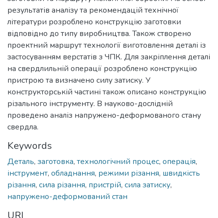
результатів аналізу та рекомендацій технічної
літератури розроблено конструкцію заготовки
відповідно до типу виробництва. Також створено
проектний маршрут технології виготовлення деталі із
застосуванням верстатів з ЧПК. Для закріплення деталі
на свердлильній операції розроблено конструкцію
пристрою та визначено силу затиску. У
конструкторській частині також описано конструкцію
різального інструменту. В науково-дослідній
проведено аналіз напружено-деформованого стану
свердла.
Keywords
Деталь
,
заготовка
,
технологічний процес
,
операція
,
інструмент
,
обладнання
,
режими різання
,
швидкість
різання
,
сила різання
,
пристрій
,
сила затиску
,
напружено-деформований стан
URI