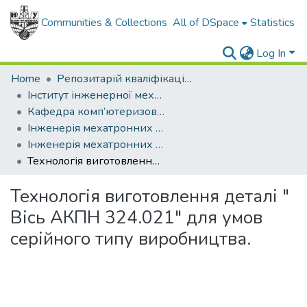
Communities & Collections
All of DSpace
Statistics
Log In
Home
Репозитарій кваліфікаційних робіт здобувачів вищої освіти
Інститут інженерної механіки і робототехніки
Кафедра комп’ютеризованого машинобудування
Інженерія мехатронних систем (рівень бакалавр)
Інженерія мехатронних систем, бакалавр, 2024
Технологія виготовлення деталі " Вісь АКПН 324.021" для умов серійного типу виробництва.
Технологія виготовлення деталі "
Вісь АКПН 324.021" для умов
серійного типу виробництва.