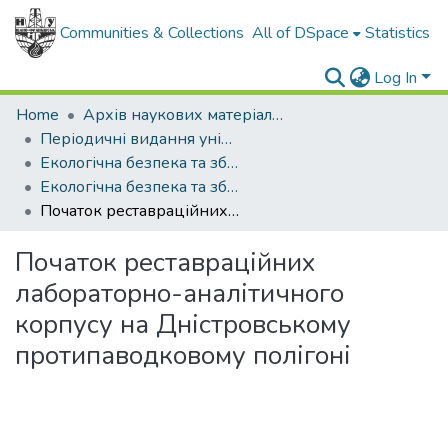
Communities & Collections
All of DSpace
Statistics
Log In
Home
Архів наукових матеріалів
Періодичні видання університету
Екологічна безпека та збалансоване ресурсокористування
Екологічна безпека та збалансоване ресурсокористування - 2012. - №2 (6)
Початок реставраційних лабораторно-аналітичного корпусу на Дністровському протипаводковому полігоні
Початок реставраційних
лабораторно-аналітичного
корпусу на Дністровському
протипаводковому полігоні