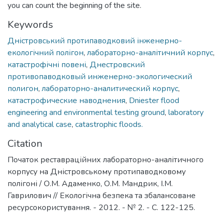
you can count the beginning of the site.
Keywords
Дністровський протипаводковий інженерно-
екологічний полігон
,
лабораторно-аналітичний корпус
,
катастрофічні повені
,
Днестровский
противопаводковый инженерно-экологический
полигон
,
лабораторно-аналитический корпус
,
катастрофические наводнения
,
Dniester flood
engineering and environmental testing ground
,
laboratory
and analytical case
,
catastrophic floods.
Citation
Початок реставраційних лабораторно-аналітичного
корпусу на Дністровському протипаводковому
полігоні / О.М. Адаменко, О.М. Мандрик, І.М.
Гаврилович // Екологічна безпека та збалансоване
ресурсокористування. - 2012. - № 2. - С. 122-125.