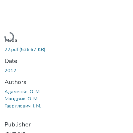
Loading...
Files
22.pdf
(536.67 KB)
Date
2012
Authors
Адаменко, О. М.
Мандрик, О. М.
Гаврилович, І. М.
Publisher