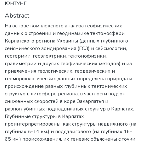
ІФНТУНГ
Abstract
На основе комплексного анализа геофизических
данных о строении и геодинамике тектоносфери
Карпатского региона Украины (данных глубинного
сейсмического зондирования (ГСЗ) и сейсмологии,
геотермии, геоэлектрики, тектонофизики,
гравиметрии и других геофизических методов) и из
привлечения геологических, геодезических и
геоморфологических данных определена природа и
происхождение разных глубинных тектонических
структур в литосфере региона, в частности подзон
сниженных скоростей в коре Закарпатья и
разноглубинных поднадвижных структур в Карпатах.
Глубинные структуры в Карпатах
проинтерпретированы, как структуры надвижного (на
глубинах 8-14 км.) и подсдвигового (на глубинах 16-
65 км.) происхождения, их генезис объяснены с точки