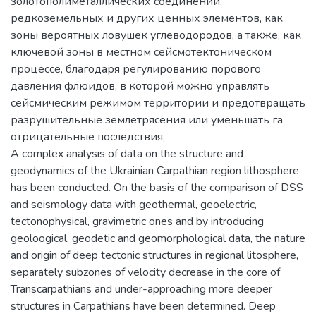
золотополиметаллических соединений,
редкоземельных и других ценных элементов, как
зоны вероятных ловушек углеводородов, а также, как
ключевой зоны в местном сейсмотектоническом
процессе, благодаря регулированию порового
давления флюидов, в которой можно управлять
сейсмическим режимом территории и предотвращать
разрушительные землетрясения или уменьшать га
отрицательные последствия,
A complex analysis of data on the structure and
geodynamics of the Ukrainian Carpathian region lithosphere
has been conducted. On the basis of the comparison of DSS
and seismology data with geothermal, geoelectric,
tectonophysical, gravimetric ones and by introducing
geoloogical, geodetic and geomorphological data, the nature
and origin of deep tectonic structures in regional litosphere,
separately subzones of velocity decrease in the core of
Transcarpathians and under-approaching more deeper
structures in Carpathians have been determined. Deep