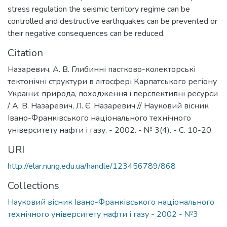
stress regulation the seismic territory regime can be
controlled and destructive earthquakes can be prevented or
their negative consequences can be reduced.
Citation
Назаревич, А. В. Глибинні пастково-колекторські
тектонічні структури в літосфері Карпатського регіону
України: природа, походження і перспективні ресурси
/ А. В. Назаревич, Л. Є. Назаревич // Науковий вісник
Івано-Франківського національного технічного
університету нафти і газу. - 2002. - № 3(4). - С. 10-20.
URI
http://elar.nung.edu.ua/handle/123456789/868
Collections
Науковий вісник Івано-Франківського національного
технічного університету нафти і газу - 2002 - №3