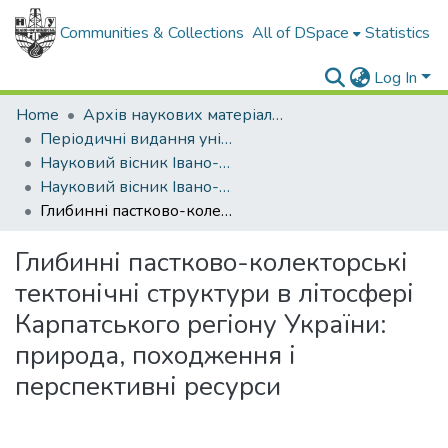
Communities & Collections
All of DSpace
Statistics
Log In
Home
Архів наукових матеріалів
Періодичні видання університету
Науковий вісник Івано-Франківського національного технічного університету нафти і газу
Науковий вісник Івано-Франківського національного технічного університету нафти і газу - 2002 - №3
Глибинні пастково-колекторські тектонічні структури в літосфері Карпатського регіону України: природа, походження і перспективні ресурси
Глибинні пастково-колекторські
тектонічні структури в літосфері
Карпатського регіону України:
природа, походження і
перспективні ресурси