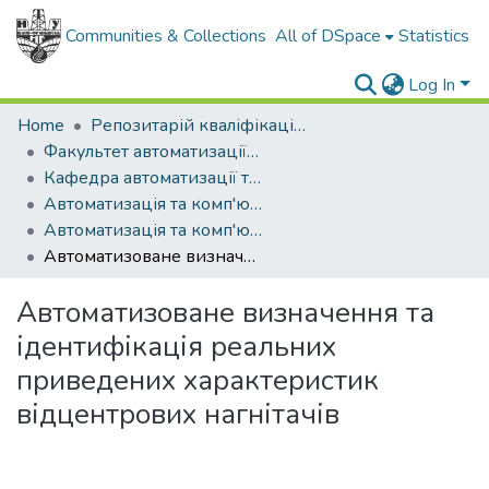
Communities & Collections
All of DSpace
Statistics
Log In
Home
Репозитарій кваліфікаційних робіт здобувачів вищої освіти
Факультет автоматизації та енергетики
Кафедра автоматизації та комп'ютерно-інтегрованих технологій
Автоматизація та комп'ютерно-інтегровані технології (рівень магістр)
Автоматизація та комп'ютерно-інтегровані технології (рівень магістр), 2025-2026
Автоматизоване визначення та ідентифікація реальних приведених характеристик відцентрових нагнітачів
Автоматизоване визначення та
ідентифікація реальних
приведених характеристик
відцентрових нагнітачів