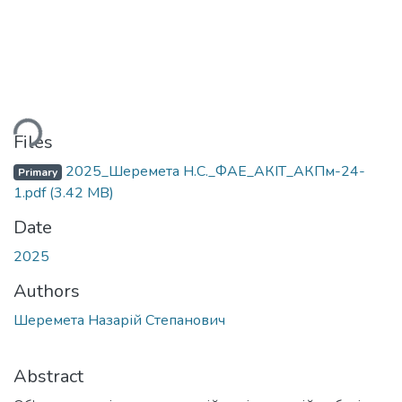
ding...
Files
2025_Шеремета Н.С._ФАЕ_АКІТ_АКПм-24-
Primary
1.pdf
(3.42 MB)
Date
2025
Authors
Шеремета Назарій Степанович
Abstract