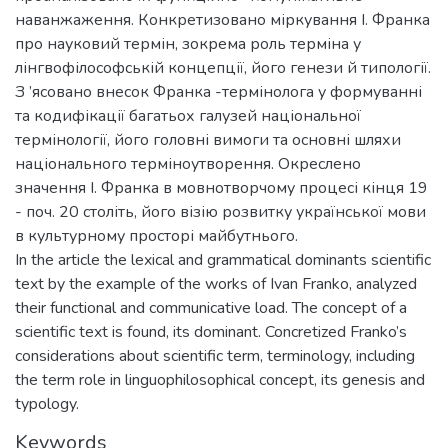
наванжаження. Конкретизовано міркування І. Франка
про науковий термін, зокрема роль терміна у
лінгвофілософській концепції, його генези й типології.
З ’ясовано внесок Франка -термінолога у формуванні
та кодифікації багатьох галузей національної
термінології, його головні вимоги та основні шляхи
національного терміноутворення. Окреслено
значення І. Франка в мовнотворчому процесі кінця 19
- поч. 20 століть, його візію розвитку української мови
в культурному просторі майбутнього.
In the article the lexical and grammatical dominants scientific
text by the example of the works of Ivan Franko, analyzed
their functional and communicative load. The concept of a
scientific text is found, its dominant. Concretized Franko’s
considerations about scientific term, terminology, including
the term role in linguophilosophical concept, its genesis and
typology.
Keywords