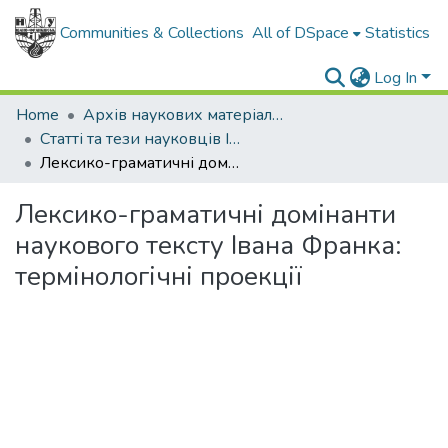
Communities & Collections
All of DSpace
Statistics
Log In
Home
Архів наукових матеріалів
Статті та тези науковців ІФНТУНГ
Лексико-граматичні домінанти наукового тексту Івана Франка: термінологічні проекції
Лексико-граматичні домінанти
наукового тексту Івана Франка:
термінологічні проекції