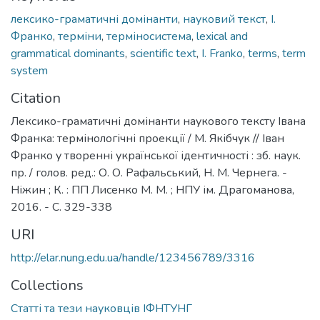
лексико-граматичні домінанти
,
науковий текст
,
І.
Франко
,
терміни
,
терміносистема
,
lexical and
grammatical dominants
,
scientific text
,
I. Franko
,
terms
,
term
system
Citation
Лексико-граматичні домінанти наукового тексту Івана
Франка: термінологічні проекції / М. Якібчук // Іван
Франко у творенні української ідентичності : зб. наук.
пр. / голов. ред.: О. О. Рафальський, Н. М. Чернега. -
Ніжин ; К. : ПП Лисенко М. М. ; НПУ ім. Драгоманова,
2016. - С. 329-338
URI
http://elar.nung.edu.ua/handle/123456789/3316
Collections
Статті та тези науковців ІФНТУНГ