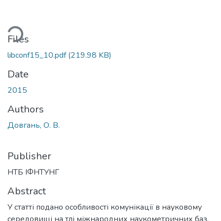
ding...
Files
libconf15_10.pdf
(219.98 KB)
Date
2015
Authors
Довгань, О. В.
Publisher
НТБ ІФНТУНГ
Abstract
У статті подано особливості комунікації в науковому
середовищі на тлі міжнародних наукометричних баз,