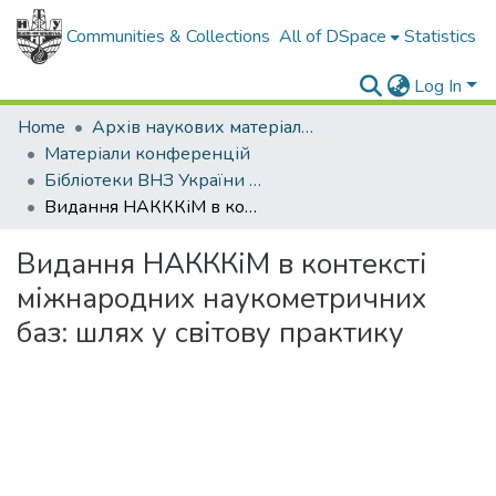
Communities & Collections
All of DSpace
Statistics
Log In
Home
Архів наукових матеріалів
Матеріали конференцій
Бібліотеки ВНЗ України у процесі імплементації Закону "Про вищу освіту" та інформатизації суспільства
Видання НАКККіМ в контексті міжнародних наукометричних баз: шлях у світову практику
Видання НАКККіМ в контексті
міжнародних наукометричних
баз: шлях у світову практику