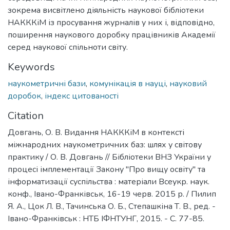
зокрема висвітлено діяльність наукової бібліотеки
НАКККіМ із просування журналів у них і, відповідно,
поширення наукового доробку працівників Академії
серед наукової спільноти світу.
Keywords
наукометричні бази
,
комунікація в науці
,
науковий
доробок
,
індекс цитованості
Citation
Довгань, О. В. Видання НАКККіМ в контексті
міжнародних наукометричних баз: шлях у світову
практику / О. В. Довгань // Бібліотеки ВНЗ України у
процесі імплементації Закону "Про вищу освіту" та
інформатизації суспільства : матеріали Всеукр. наук.
конф., Івано-Франківськ, 16-19 черв. 2015 р. / Пилип
Я. А., Цок Л. В., Тачинська О. Б., Степашкіна Т. В., ред. -
Івано-Франківськ : НТБ ІФНТУНГ, 2015. - С. 77-85.