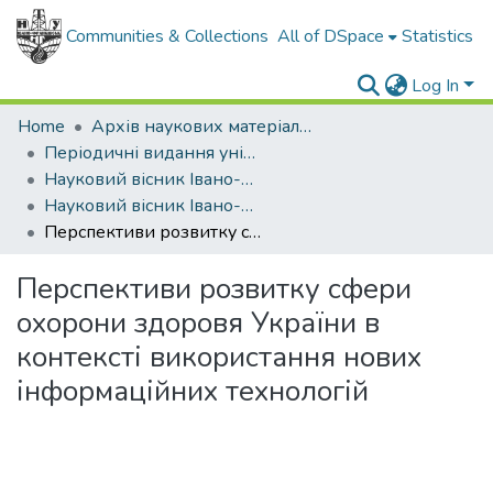
Communities & Collections
All of DSpace
Statistics
Log In
Home
Архів наукових матеріалів
Періодичні видання університету
Науковий вісник Івано-Франківського національного технічного університету нафти і газу. Серія: Економіка та управління в нафтовій і газовій промисловості
Науковий вісник Івано-Франківського національного технічного університету нафти і газу. Серія Економіка та управління в нафтовій і газовій промисловості - 2021 - № 1(23)
Перспективи розвитку сфери охорони здоровя України в контексті використання нових інформаційних технологій
Перспективи розвитку сфери
охорони здоровя України в
контексті використання нових
інформаційних технологій