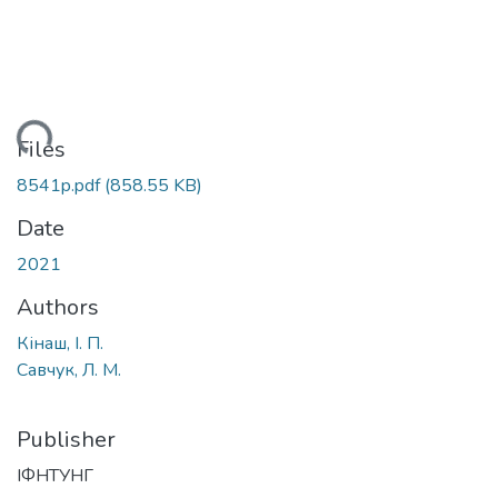
oading...
Files
8541p.pdf
(858.55 KB)
Date
2021
Authors
Кінаш, І. П.
Савчук, Л. М.
Publisher
ІФНТУНГ