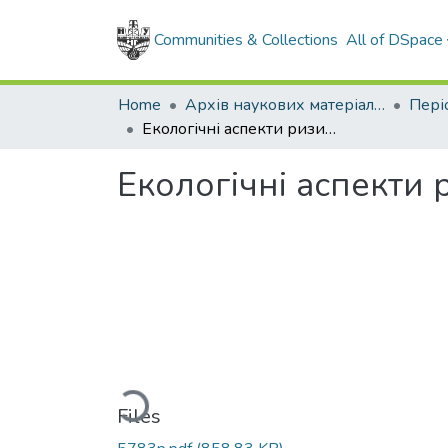
Communities & Collections
All of DSpace
Home
Архів наукових матеріалів
Екологічні аспекти ризику виробництва плат та гальваніки
Екологічні аспекти 
Loading...
Files