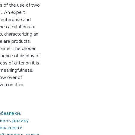
is of the use of two
l. An expert
 enterprise and
the calculations of
o, characterizing an
e are products,
sonnel. The chosen
quence of display of
ss of criterion it is
 meaningfulness,
row over of
ven on their
ебезпеки
,
івень ризику
,
 опасности
,