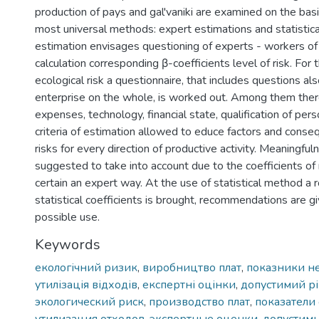
production of pays and gal'vaniki are examined on the bas
most universal methods: expert estimations and statistica
estimation envisages questioning of experts - workers of
calculation corresponding β-coefficients level of risk. For 
ecological risk a questionnaire, that includes questions als
enterprise on the whole, is worked out. Among them ther
expenses, technology, financial state, qualification of per
criteria of estimation allowed to educe factors and conse
risks for every direction of productive activity. Meaningfulne
suggested to take into account due to the coefficients of
certain an expert way. At the use of statistical method a 
statistical coefficients is brought, recommendations are gi
possible use.
Keywords
екологічний ризик
,
виробництво плат
,
показники н
утилізація відходів
,
експертні оцінки
,
допустимий р
экологический риск
,
производство плат
,
показатели