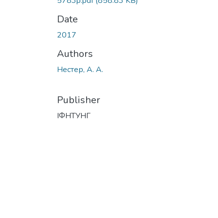
5783p.pdf
(858.83 KB)
Date
2017
Authors
Нестер, А. А.
Publisher
ІФНТУНГ