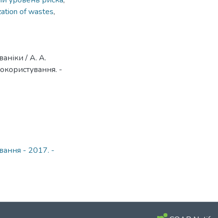
й уровень риска
,
ization of wastes
,
аніки / А. А.
сокористування. -
вання - 2017. -