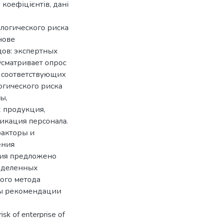
коефіцієнтів, дані
логического риска
нове
дов: экспертных
усматривает опрос
е соответствующих
огического риска
ы,
 продукция,
фикация персонала.
факторы и
ения
рия предложено
ределенных
ого метода
ны рекомендации
risk of enterprise of