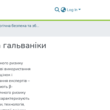
Log In
Екологічна безпека та збалансоване ресурсокористування - 2017. - №1 (15)
 гальваніки
чного ризику
ові використання
цінок і
ання експертів –
ають β-
ічного ризику
 характеризують
, технологія,