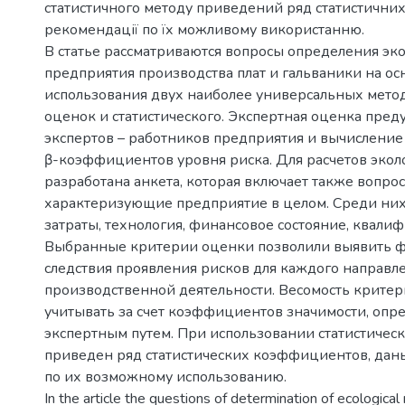
статистичного методу приведений ряд статистичних 
рекомендації по їх можливому використанню.
В статье рассматриваются вопросы определения эко
предприятия производства плат и гальваники на ос
использования двух наиболее универсальных мето
оценок и статистического. Экспертная оценка пред
экспертов – работников предприятия и вычислени
β-коэффициентов уровня риска. Для расчетов экол
разработана анкета, которая включает также вопрос
характеризующие предприятие в целом. Среди них
затраты, технология, финансовое состояние, квали
Выбранные критерии оценки позволили выявить 
следствия проявления рисков для каждого направл
производственной деятельности. Весомость крите
учитывать за счет коэффициентов значимости, оп
экспертным путем. При использовании статистическ
приведен ряд статистических коэффициентов, да
по их возможному использованию.
In the article the questions of determination of ecological 