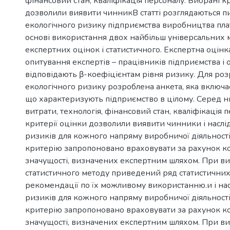
фінансовий стан, кваліфікація персоналу. Вибрані к
дозволили виявити чинникВ статті розглядаються п
екологічного ризику підприємства виробництва плат
основі використання двох найбільш універсальних м
експертних оцінок і статистичного. Експертна оцін
опитування експертів – працівників підприємства і
відповідають β-коефіцієнтам рівня ризику. Для роз
екологічного ризику розроблена анкета, яка включа
що характеризують підприємство в цілому. Серед н
витрати, технологія, фінансовий стан, кваліфікація 
критерії оцінки дозволили виявити чинники і наслі
ризиків для кожного напряму виробничої діяльності
критерію запропоновано враховувати за рахунок ко
значущості, визначених експертним шляхом. При в
статистичного методу приведений ряд статистичних 
рекомендації по їх можливому використанню.и і на
ризиків для кожного напряму виробничої діяльності
критерію запропоновано враховувати за рахунок ко
значущості, визначених експертним шляхом. При в