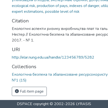
утилизация отходов
,
экспертные оценки
,
допустимы
ecological risk
,
production of pays
,
indexes of danger
,
util
expert estimations
,
possible level of risk
Citation
Екологічні аспекти ризику виробництва плат та гальв
Нестер // Екологічна безпека та збалансоване ресур
2017. - № 1.
URI
http://elar.nung.edu.ua/handle/123456789/5282
Collections
Екологічна безпека та збалансоване ресурсокористу
№1 (15)
Full item page
DSPACE
copyright © 2002-2026
LYRASIS