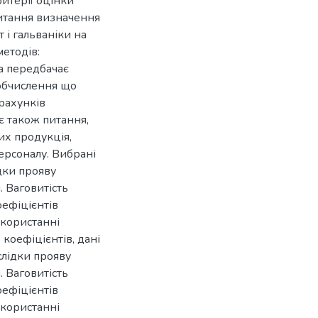
ритерії оцінки
итання визначення
 і гальваніки на
етодів:
ка передбачає
 обчислення що
рахунків
є також питання,
их продукція,
персоналу. Вибрані
дки прояву
. Ваговитість
ефіцієнтів
икористанні
коефіцієнтів, дані
слідки прояву
. Ваговитість
ефіцієнтів
икористанні