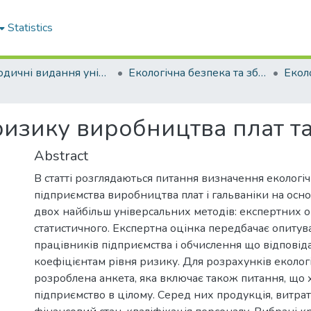
Statistics
Періодичні видання університету
Екологічна безпека та збалансоване ресурсокористування
ризику виробництва плат та
Abstract
В статті розглядаються питання визначення екологі
підприємства виробництва плат і гальваніки на осн
двох найбільш універсальних методів: експертних о
статистичного. Експертна оцінка передбачає опитув
працівників підприємства і обчислення що відповід
коефіцієнтам рівня ризику. Для розрахунків еколог
розроблена анкета, яка включає також питання, що
підприємство в цілому. Серед них продукція, витрати