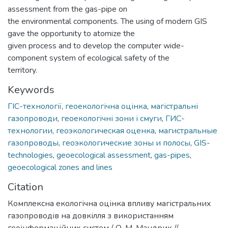
assessment from the gas-pipe on
the environmental components. The using of modern GIS
gave the opportunity to atomize the
given process and to develop the computer wide-
component system of ecological safety of the
territory.
Keywords
ГІС-технології
,
геоекологічна оцінка
,
магістральні
газопроводи
,
геоекологічні зони і смуги
,
ГИС-
технологии
,
геоэкологическая оценка
,
магистральные
газопроводы
,
геоэкологические зоны и полосы
,
GIS-
technologies
,
geoecological assessment
,
gas-pipes
,
geoecological zones and lines
Citation
Комплексна екологічна оцінка впливу магістральних
газопроводів на довкілля з використанням
геоінформаційних систем / О. М. Мандрик //