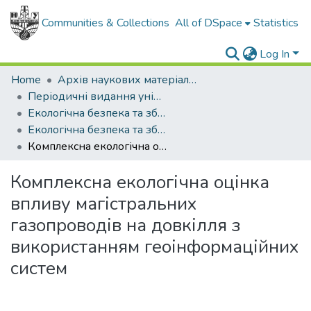
Communities & Collections
All of DSpace
Statistics
Log In
Home
Архів наукових матеріалів
Періодичні видання університету
Екологічна безпека та збалансоване ресурсокористування
Екологічна безпека та збалансоване ресурсокористування - 2013. - №2 (8)
Комплексна екологічна оцінка впливу магістральних газопроводів на довкілля з використанням геоінформаційних систем
Комплексна екологічна оцінка
впливу магістральних
газопроводів на довкілля з
використанням геоінформаційних
систем